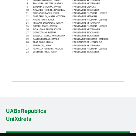
UABxRepublica
UniXdrets