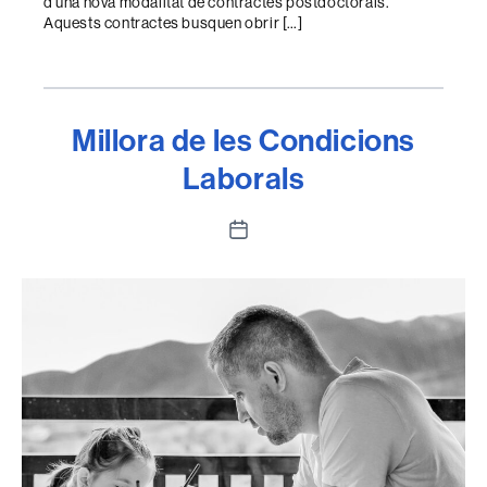
d’una nova modalitat de contractes postdoctorals.
Aquests contractes busquen obrir […]
Millora de les Condicions
Laborals
Data
de
l'entrada