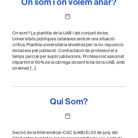
On som i on volem anar?
Data
de
l'entrada
On som? La plantilla de la UAB i del conjunt de les
Universitats públiques catalanes està en una situació
crítica: Plantilla universitària envellida per la no-reposició
de baixes per jubilació. Contractació de professorat a
temps parcial per suplir jubilacions. Professorat associat
impartint el 60% de la càrrega docent total de la UAB, amb
un elevat […]
Qui Som?
Data
de
l'entrada
Secció de la Intersindical-CSC (UAB) El 20 de juny del