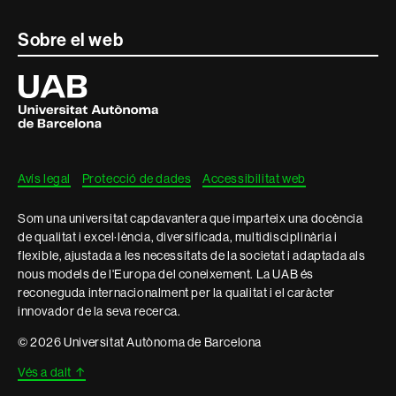
Contacte
Sobre el web
i
Universitat
Autònoma
informació
de
Barcelona
legal
Avís legal
Protecció de dades
Accessibilitat web
Som una universitat capdavantera que imparteix una docència
de qualitat i excel·lència, diversificada, multidisciplinària i
flexible, ajustada a les necessitats de la societat i adaptada als
nous models de l'Europa del coneixement. La UAB és
reconeguda internacionalment per la qualitat i el caràcter
innovador de la seva recerca.
© 2026 Universitat Autònoma de Barcelona
Vés a dalt
↑