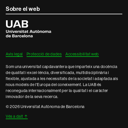
Contacte
Sobre el web
i
Universitat
Autònoma
informació
de
Barcelona
legal
Avís legal
Protecció de dades
Accessibilitat web
Som una universitat capdavantera que imparteix una docència
de qualitat i excel·lència, diversificada, multidisciplinària i
flexible, ajustada a les necessitats de la societat i adaptada als
nous models de l'Europa del coneixement. La UAB és
reconeguda internacionalment per la qualitat i el caràcter
innovador de la seva recerca.
© 2026 Universitat Autònoma de Barcelona
Vés a dalt
↑