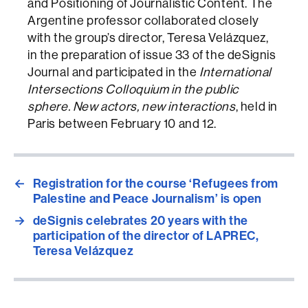
and Positioning of Journalistic Content. The
Argentine professor collaborated closely
with the group’s director, Teresa Velázquez,
in the preparation of issue 33 of the deSignis
Journal and participated in the
International
Intersections Colloquium in the public
sphere. New actors, new interactions
, held in
Paris between February 10 and 12.
←
Registration for the course ‘Refugees from
Palestine and Peace Journalism’ is open
→
deSignis celebrates 20 years with the
participation of the director of LAPREC,
Teresa Velázquez