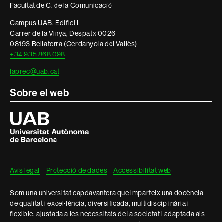
legal
Facultat de C. de la Comunicacíó
Campus UAB, Edifici I
Carrer de la Vinya, Despatx 0026
08193 Bellaterra (Cerdanyola del Vallès)
+34 935 868 098
laprec@uab.cat
Sobre el web
Universitat
Autònoma
de
Barcelona
Avís legal
Protecció de dades
Accessibilitat web
Som una universitat capdavantera que imparteix una docència
de qualitat i excel·lència, diversificada, multidisciplinària i
flexible, ajustada a les necessitats de la societat i adaptada als