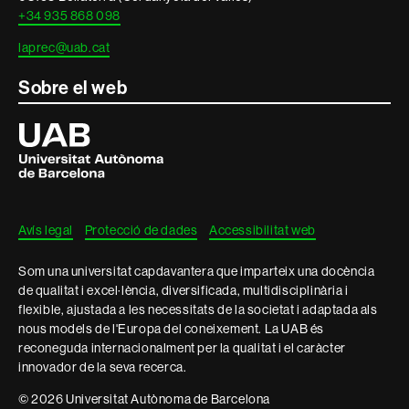
+34 935 868 098
laprec@uab.cat
Sobre el web
Universitat
Autònoma
de
Barcelona
Avís legal
Protecció de dades
Accessibilitat web
Som una universitat capdavantera que imparteix una docència
de qualitat i excel·lència, diversificada, multidisciplinària i
flexible, ajustada a les necessitats de la societat i adaptada als
nous models de l'Europa del coneixement. La UAB és
reconeguda internacionalment per la qualitat i el caràcter
innovador de la seva recerca.
© 2026 Universitat Autònoma de Barcelona