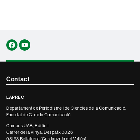
Facebook
YouTube
Contacte
Contact
i
LAPREC
informació
Departament de Periodisme i de Ciències de la Comunicació.
legal
Facultat de C. de la Comunicacíó
Campus UAB, Edifici I
Carrer de la Vinya, Despatx 0026
08193 Bellaterra (Cerdanyola del Vallès)