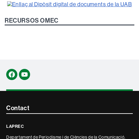
RECURSOS OMEC
Facebook
YouTube
Contacte
Contact
i
LAPREC
informació
Departament de Periodisme i de Ciències de la Comunicació.