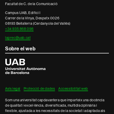
legal
Facultat de C. de la Comunicacíó
Campus UAB, Edifici I
Carrer de la Vinya, Despatx 0026
08193 Bellaterra (Cerdanyola del Vallès)
+34 935 868 098
laprec@uab.cat
Sobre el web
Universitat
Autònoma
de
Barcelona
Avís legal
Protecció de dades
Accessibilitat web
Som una universitat capdavantera que imparteix una docència
de qualitat i excel·lència, diversificada, multidisciplinària i
flexible, ajustada a les necessitats de la societat i adaptada als