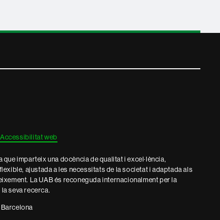
Accessibilitat web
que imparteix una docència de qualitat i excel·lència,
 flexible, ajustada a les necessitats de la societat i adaptada als
eixement. La UAB és reconeguda internacionalment per la
e la seva recerca.
 Barcelona