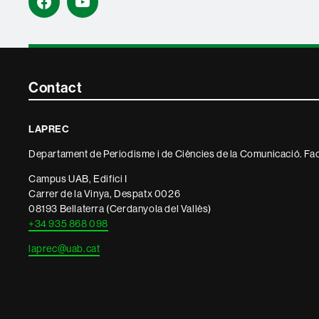
Facebook
YouTube
Contacte
Contact
i
LAPREC
informació
Departament de Periodisme i de Ciències de la Comunicació. Fac
legal
Campus UAB, Edifici I
Carrer de la Vinya, Despatx 0026
08193 Bellaterra (Cerdanyola del Vallès)
+34 935 868 098
laprec@uab.cat