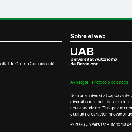
Sobre el web
Universitat
Autònoma
de
ultat de C. de la Comunicacíó
Barcelona
Avís legal
Protecció de dades
Som una universitat capdavantera 
diversificada, multidisciplinària i
nous models de l'Europa del con
qualitat i el caràcter innovador d
© 2026 Universitat Autònoma de