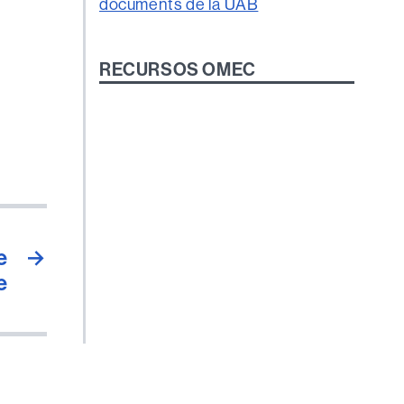
RECURSOS OMEC
e
→
e