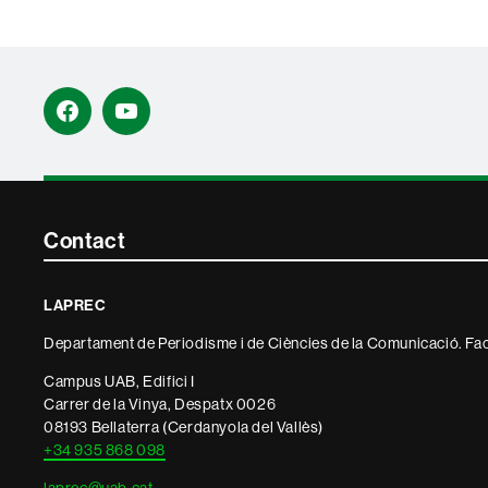
Facebook
YouTube
Contacte
Contact
i
LAPREC
informació
Departament de Periodisme i de Ciències de la Comunicació. Fac
legal
Campus UAB, Edifici I
Carrer de la Vinya, Despatx 0026
08193 Bellaterra (Cerdanyola del Vallès)
+34 935 868 098
laprec@uab.cat