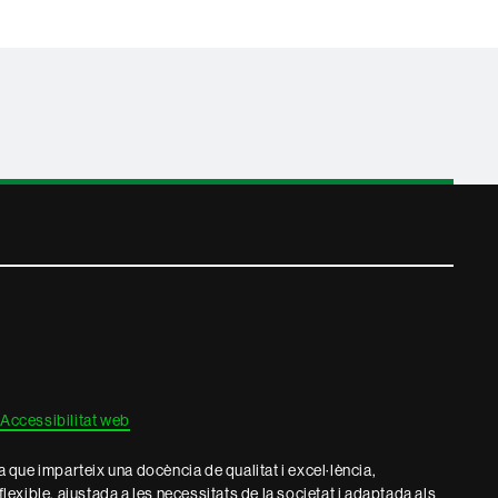
Accessibilitat web
que imparteix una docència de qualitat i excel·lència,
 flexible, ajustada a les necessitats de la societat i adaptada als