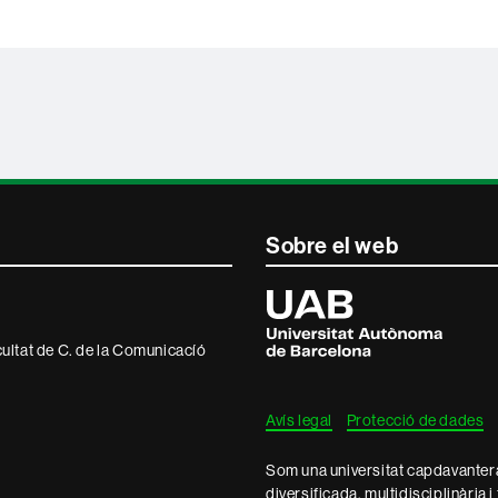
Sobre el web
Universitat
Autònoma
de
Barcelona
ultat de C. de la Comunicacíó
Avís legal
Protecció de dades
Som una universitat capdavantera 
diversificada, multidisciplinària i