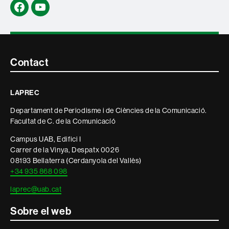
Facebook
YouTube
Contacte
Contact
i
LAPREC
informació
Departament de Periodisme i de Ciències de la Comunicació.
legal
Facultat de C. de la Comunicacíó
Campus UAB, Edifici I
Carrer de la Vinya, Despatx 0026
08193 Bellaterra (Cerdanyola del Vallès)
+34 935 868 098
laprec@uab.cat
Sobre el web