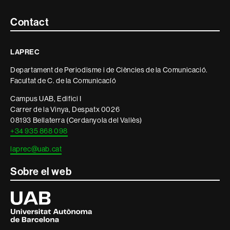
Contacte
Contact
i
LAPREC
informació
Departament de Periodisme i de Ciències de la Comunicació.
legal
Facultat de C. de la Comunicacíó
Campus UAB, Edifici I
Carrer de la Vinya, Despatx 0026
08193 Bellaterra (Cerdanyola del Vallès)
+34 935 868 098
laprec@uab.cat
Sobre el web
Universitat
Autònoma
de
Barcelona