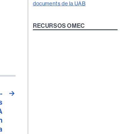
RECURSOS OMEC
-
→
s
A
n
a