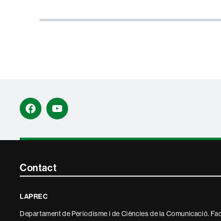
Facebook
YouTube
Contacte
Contact
i
LAPREC
informació
Departament de Periodisme i de Ciències de la Comunicació. Fac