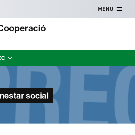
MENU
 Cooperació
EC
enestar social