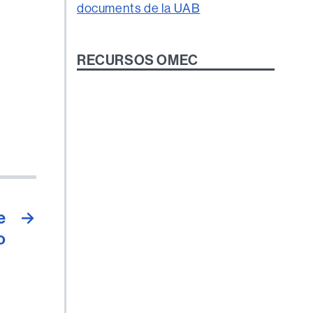
RECURSOS OMEC
e
→
o