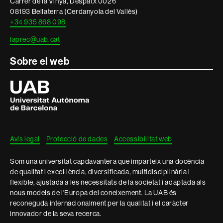
Carrer de la Vinya, Despatx 0026
08193 Bellaterra (Cerdanyola del Vallès)
+34 935 868 098
laprec@uab.cat
Sobre el web
Universitat
Autònoma
de
Barcelona
Avís legal
Protecció de dades
Accessibilitat web
Som una universitat capdavantera que imparteix una docència
de qualitat i excel·lència, diversificada, multidisciplinària i
flexible, ajustada a les necessitats de la societat i adaptada als
nous models de l'Europa del coneixement. La UAB és
reconeguda internacionalment per la qualitat i el caràcter
innovador de la seva recerca.