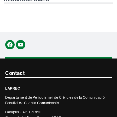
Facebook
YouTube
Contacte
Contact
i
LAPREC
informació
Departament de Periodisme i de Ciències de la Comunicació.
legal
Facultat de C. de la Comunicacíó
Campus UAB, Edifici I