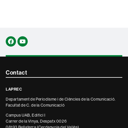
Facebook
YouTube
Contacte
Contact
i
LAPREC
informació
Departament de Periodisme i de Ciències de la Comunicació.
legal
Facultat de C. de la Comunicacíó
Campus UAB, Edifici I
Carrer de la Vinya, Despatx 0026
08193 Bellaterra (Cerdanyola del Vallès)