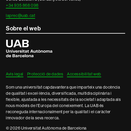
+34 935 868 098
laprec@uab.cat
Sobre el web
Universitat
Autònoma
de
Barcelona
Avís legal
Protecció de dades
Accessibilitat web
Som una universitat capdavantera que imparteix una docència
de qualitat i excel·lència, diversificada, multidisciplinària i
flexible, ajustada a les necessitats de la societat i adaptada als
nous models de l'Europa del coneixement. La UAB és
reconeguda internacionalment per la qualitat i el caràcter
innovador de la seva recerca.
© 2026 Universitat Autònoma de Barcelona