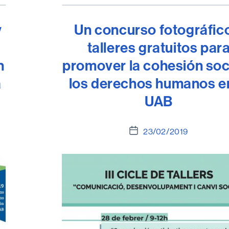
y
Un concurso fotográfic
talleres gratuitos par
n
promover la cohesión soci
a
los derechos humanos en
UAB
Fecha
23/02/2019
de
la
entrada