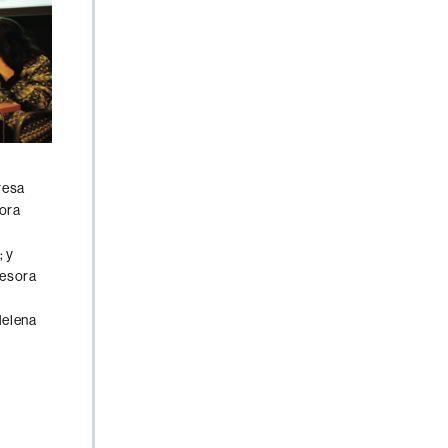
resa
dora
; y
fesora
Helena