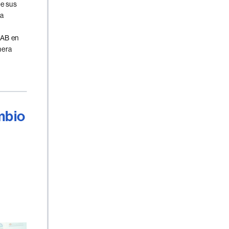
de sus
la
UAB en
mera
mbio