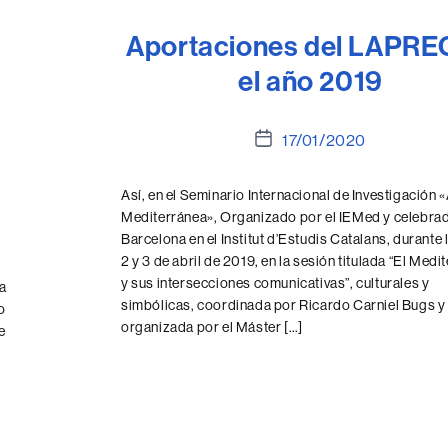
Aportaciones del LAPRE
el año 2019
Fecha
17/01/2020
de
la
Así, en el Seminario Internacional de Investigación 
entrada
Mediterránea», Organizado por el IEMed y celebra
Barcelona en el Institut d’Estudis Catalans, durante 
2 y 3 de abril de 2019, en la sesión titulada “El Medi
y sus intersecciones comunicativas”, culturales y
la
simbólicas, coordinada por Ricardo Carniel Bugs y
o
organizada por el Máster […]
e
y