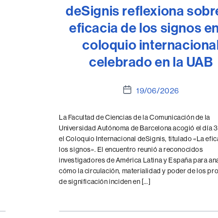
deSignis reflexiona sobr
eficacia de los signos en
coloquio internaciona
celebrado en la UAB
Fecha
19/06/2026
de
la
La Facultad de Ciencias de la Comunicación de la
entrada
Universidad Autónoma de Barcelona acogió el día 3 
el Coloquio Internacional deSignis, titulado «La efic
los signos». El encuentro reunió a reconocidos
investigadores de América Latina y España para ana
cómo la circulación, materialidad y poder de los p
de significación inciden en […]