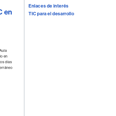
Enlaces de interés
C en
TIC para el desarrollo
«Aula
do en
los días
terráneo