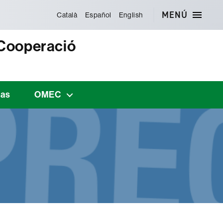
MENÚ
Català
Español
English
 Cooperació
cas
OMEC