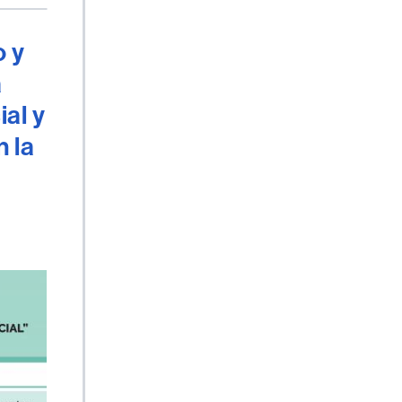
o y
a
al y
 la