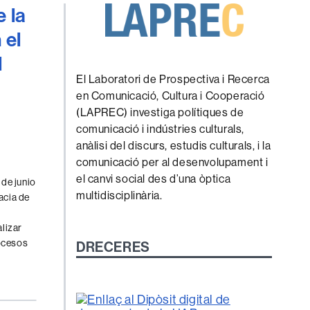
e la
 el
l
El Laboratori de Prospectiva i Recerca
en Comunicació, Cultura i Cooperació
(LAPREC) investiga polítiques de
comunicació i indústries culturals,
anàlisi del discurs, estudis culturals, i la
comunicació per al desenvolupament i
el canvi social des d’una òptica
de junio
multidisciplinària.
acia de
lizar
rocesos
DRECERES