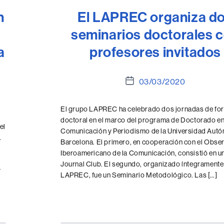
n
El LAPREC organiza d
seminarios doctorales 
a
profesores invitados
Fecha
03/03/2020
de
la
El grupo LAPREC ha celebrado dos jornadas de fo
entrada
doctoral en el marco del programa de Doctorado e
el
Comunicación y Periodismo de la Universidad Aut
.
Barcelona. El primero, en cooperación con el Obse
Iberoamericano de la Comunicación, consistió en u
Journal Club. El segundo, organizado íntegramente 
y
LAPREC, fue un Seminario Metodológico. Las […]