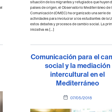
situación de los migrantes y refugiados que huyen 
el
países de origen, el Observatorio Mediterráneo de 
Comunicación (OMEC) ha organizado una serie de
actividades para involucrar a los estudiantes de la 
estos debates y procesos de cambio social. La pri
iniciativa es […]
Comunicación para el ca
social y la mediación
intercultural en el
Mediterráneo
Fecha
07/05/2018
de
la