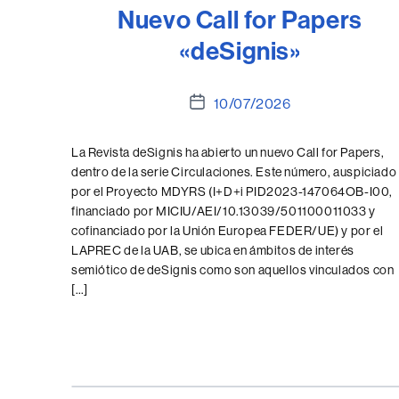
Nuevo Call for Papers
«deSignis»
Fecha
10/07/2026
de
la
La Revista deSignis ha abierto un nuevo Call for Papers,
entrada
dentro de la serie Circulaciones. Este número, auspiciado
por el Proyecto MDYRS (I+D+i PID2023-147064OB-I00,
financiado por MICIU/AEI/10.13039/501100011033 y
cofinanciado por la Unión Europea FEDER/UE) y por el
LAPREC de la UAB, se ubica en ámbitos de interés
semiótico de deSignis como son aquellos vinculados con
[…]