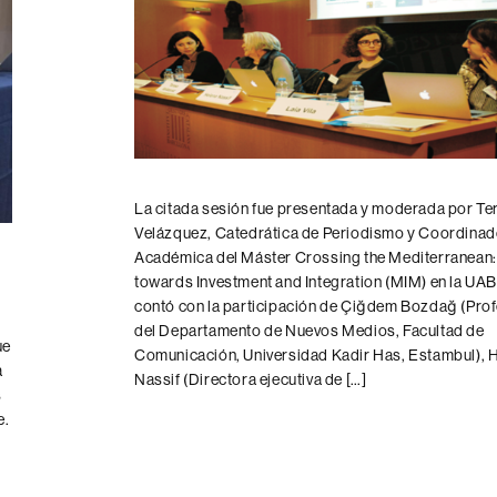
entrada
La citada sesión fue presentada y moderada por Te
Velázquez, Catedrática de Periodismo y Coordina
Académica del Máster Crossing the Mediterranean:
towards Investment and Integration (MIM) en la UAB
contó con la participación de Çiğdem Bozdağ (Pro
del Departamento de Nuevos Medios, Facultad de
ue
Comunicación, Universidad Kadir Has, Estambul), 
a
Nassif (Directora ejecutiva de […]
s
e.