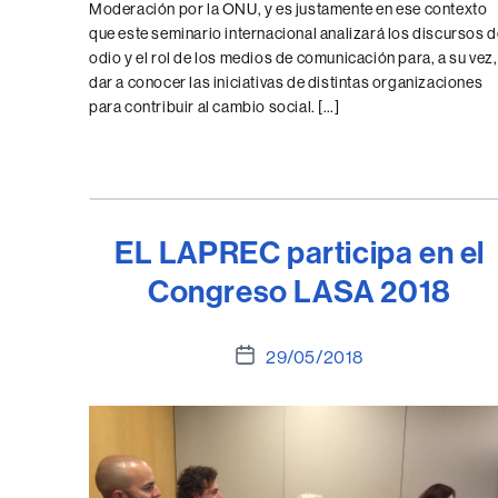
Moderación por la ONU, y es justamente en ese contexto
que este seminario internacional analizará los discursos d
odio y el rol de los medios de comunicación para, a su vez,
dar a conocer las iniciativas de distintas organizaciones
para contribuir al cambio social. […]
EL LAPREC participa en el
Congreso LASA 2018
Fecha
29/05/2018
de
la
entrada