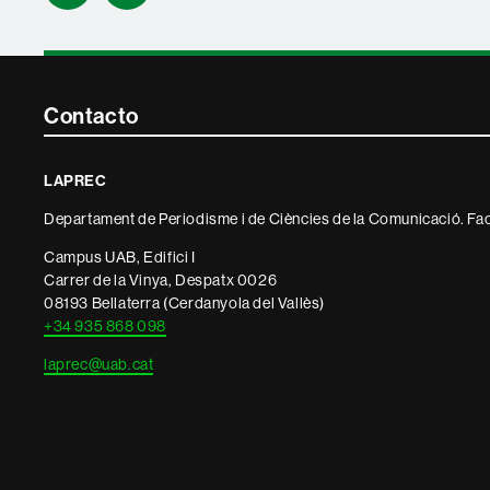
Contacte
Contacto
i
LAPREC
informació
Departament de Periodisme i de Ciències de la Comunicació. Fac
legal
Campus UAB, Edifici I
Carrer de la Vinya, Despatx 0026
08193 Bellaterra (Cerdanyola del Vallès)
+34 935 868 098
laprec@uab.cat