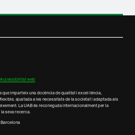
Accessibilitat web
que imparteix una docència de qualitat i excel·lència,
 flexible, ajustada a les necessitats de la societat i adaptada als
eixement. La UAB és reconeguda internacionalment per la
e la seva recerca.
 Barcelona