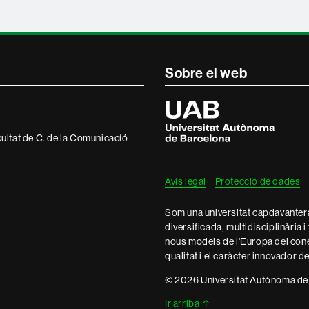
Sobre el web
Universitat
Autònoma
de
Barcelona
ultat de C. de la Comunicacíó
Avís legal
Protecció de dades
Som una universitat capdavantera 
diversificada, multidisciplinària i
nous models de l'Europa del con
qualitat i el caràcter innovador d
© 2026 Universitat Autònoma de
Ir arriba
↑