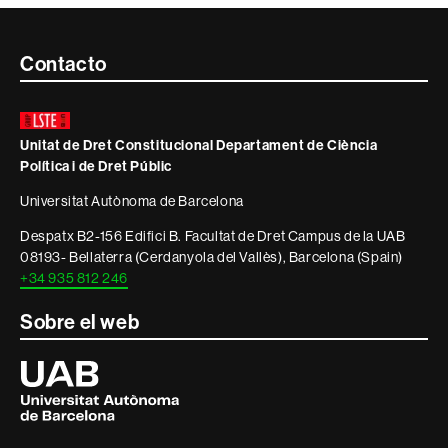
Contacte
Contacto
i
informació
Unitat de Dret Constitucional Departament de Ciència
legal
Política i de Dret Públic
Universitat Autònoma de Barcelona
Despatx B2-156 Edifici B. Facultat de Dret Campus de la UAB
08193- Bellaterra (Cerdanyola del Vallès), Barcelona (Spain)
+34 935 812 246
Sobre el web
Universitat
Autònoma
de
Barcelona