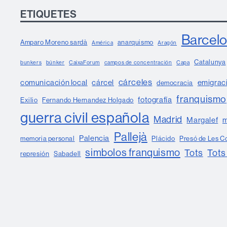
ETIQUETES
Barcel
Amparo Moreno sardà
anarquismo
América
Aragón
Catalunya
bunkers
búnker
CaixaForum
campos de concentración
Capa
cárceles
comunicación local
cárcel
emigrac
democracia
franquismo
fotografía
Exilio
Fernando Hernandez Holgado
guerra civil española
Madrid
Margalef
m
Pallejà
Palencia
memoria personal
Plácido
Presó de Les C
simbolos franquismo
Tots
Tots
represión
Sabadell