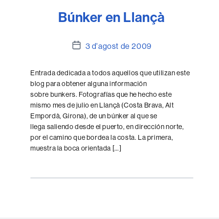
Búnker en Llançà
Data
3 d'agost de 2009
de
l'entrada
Entrada dedicada a todos aquellos que utilizan este
blog para obtener alguna información
sobre bunkers. Fotografías que he hecho este
mismo mes de julio en Llançà (Costa Brava, Alt
Empordà, Girona), de un búnker al que se
llega saliendo desde el puerto, en dirección norte,
por el camino que bordea la costa. La primera,
muestra la boca orientada […]