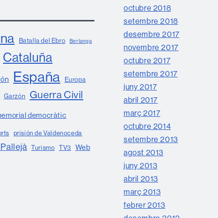
octubre 2018
setembre 2018
desembre 2017
ona
Batalla del Ebro
Berlanga
novembre 2017
Cataluña
octubre 2017
España
setembre 2017
ión
Europa
juny 2017
Guerra Civil
Garzón
abril 2017
març 2017
emorial democràtic
octubre 2014
orts
prisión de Valdenoceda
setembre 2013
 Pallejà
Web
Turismo
TV3
agost 2013
juny 2013
abril 2013
març 2013
febrer 2013