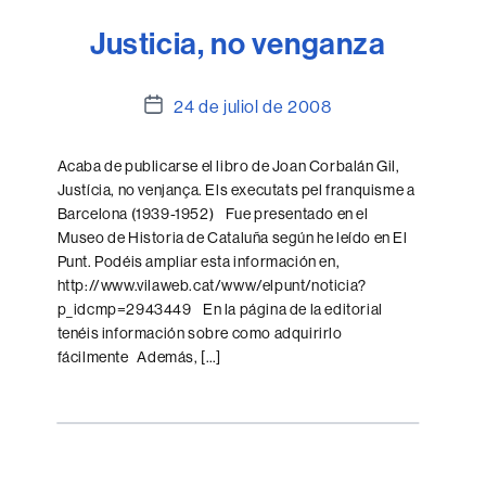
Justicia, no venganza
Data
24 de juliol de 2008
de
l'entrada
Acaba de publicarse el libro de Joan Corbalán Gil,
Justícia, no venjança. Els executats pel franquisme a
Barcelona (1939-1952) Fue presentado en el
Museo de Historia de Cataluña según he leído en El
Punt. Podéis ampliar esta información en,
http://www.vilaweb.cat/www/elpunt/noticia?
p_idcmp=2943449 En la página de la editorial
tenéis información sobre como adquirirlo
fácilmente Además, […]