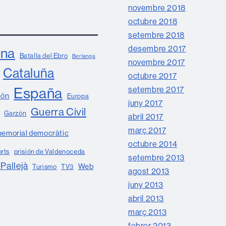
novembre 2018
octubre 2018
setembre 2018
desembre 2017
ona
Batalla del Ebro
Berlanga
novembre 2017
Cataluña
octubre 2017
setembre 2017
España
ión
Europa
juny 2017
Guerra Civil
Garzón
abril 2017
març 2017
emorial democràtic
octubre 2014
orts
prisión de Valdenoceda
setembre 2013
 Pallejà
Web
Turismo
TV3
agost 2013
juny 2013
abril 2013
març 2013
febrer 2013