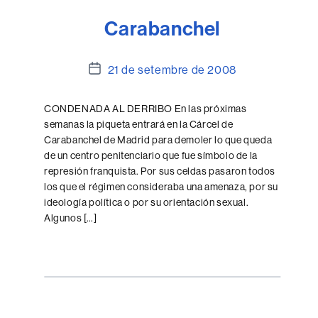
Carabanchel
Data
21 de setembre de 2008
de
l'entrada
CONDENADA AL DERRIBO En las próximas
semanas la piqueta entrará en la Cárcel de
Carabanchel de Madrid para demoler lo que queda
de un centro penitenciario que fue símbolo de la
represión franquista. Por sus celdas pasaron todos
los que el régimen consideraba una amenaza, por su
ideología política o por su orientación sexual.
Algunos […]