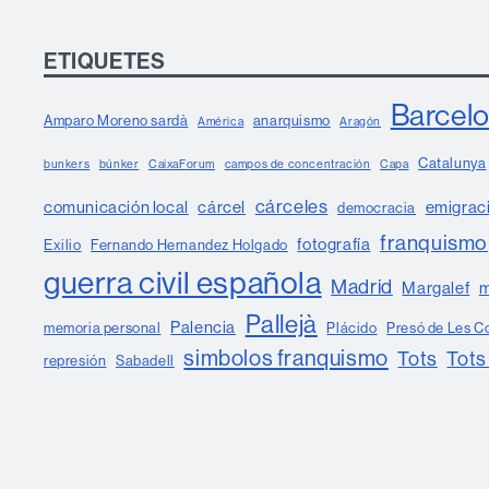
ETIQUETES
Barcel
Amparo Moreno sardà
anarquismo
América
Aragón
Catalunya
bunkers
búnker
CaixaForum
campos de concentración
Capa
cárceles
comunicación local
cárcel
emigrac
democracia
franquismo
fotografía
Exilio
Fernando Hernandez Holgado
guerra civil española
Madrid
Margalef
m
Pallejà
Palencia
memoria personal
Plácido
Presó de Les C
simbolos franquismo
Tots
Tots
represión
Sabadell