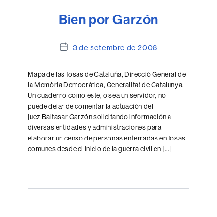
Bien por Garzón
Data
3 de setembre de 2008
de
l'entrada
Mapa de las fosas de Cataluña, Direcció General de
la Memòria Democràtica, Generalitat de Catalunya.
Un cuaderno como este, o sea un servidor, no
puede dejar de comentar la actuación del
juez Baltasar Garzón solicitando información a
diversas entidades y administraciones para
elaborar un censo de personas enterradas en fosas
comunes desde el inicio de la guerra civil en […]