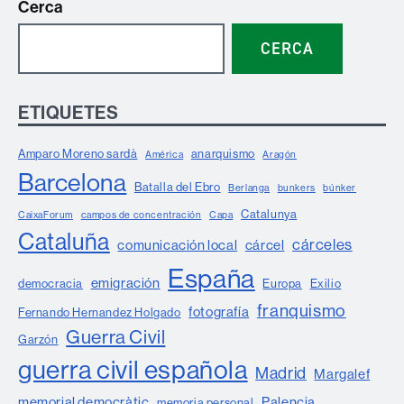
Cerca
CERCA
ETIQUETES
Amparo Moreno sardà
anarquismo
América
Aragón
Barcelona
Batalla del Ebro
Berlanga
bunkers
búnker
Catalunya
CaixaForum
campos de concentración
Capa
Cataluña
cárceles
comunicación local
cárcel
España
emigración
democracia
Europa
Exilio
franquismo
fotografía
Fernando Hernandez Holgado
Guerra Civil
Garzón
guerra civil española
Madrid
Margalef
memorial democràtic
Palencia
memoria personal