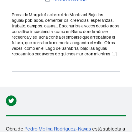
de
l'entrada
Presa de Margalef, sobre el río Montsant Bajo las
aguas: poblados, cementerios, creencias, esperanzas,
trabajo, campos, casas… Escenarios a veces desalojados
con altiva impaciencia, como en Riaño donde aún se
recuerda y se lucha contra el embalse que arrebataba el
futuro, que borraba la memoria anegando el valle. Otras
veces, como en el Lago de Sanabria, bajo las aguas
reposan los cadáveres de quienes murieron mientras […]
Twitter
Obra de
Pedro Molina Rodríguez-Navas
està subjecta a