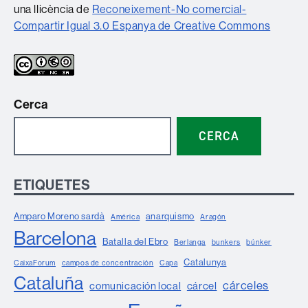
una llicència de
Reconeixement-No comercial-
Compartir Igual 3.0 Espanya de Creative Commons
Cerca
CERCA
ETIQUETES
Amparo Moreno sardà
anarquismo
América
Aragón
Barcelona
Batalla del Ebro
Berlanga
bunkers
búnker
Catalunya
CaixaForum
campos de concentración
Capa
Cataluña
cárceles
comunicación local
cárcel