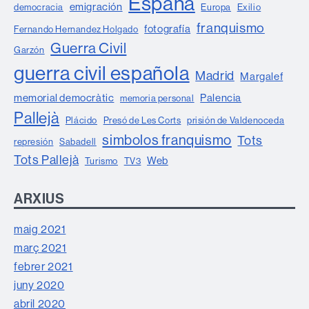
España
emigración
democracia
Europa
Exilio
franquismo
fotografía
Fernando Hernandez Holgado
Guerra Civil
Garzón
guerra civil española
Madrid
Margalef
memorial democràtic
Palencia
memoria personal
Pallejà
Plácido
Presó de Les Corts
prisión de Valdenoceda
simbolos franquismo
Tots
represión
Sabadell
Tots Pallejà
Web
Turismo
TV3
ARXIUS
maig 2021
març 2021
febrer 2021
juny 2020
abril 2020