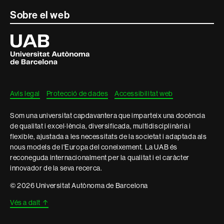
Contacte
Sobre el web
i
Universitat
Autònoma
informació
de
Barcelona
legal
Avís legal
Protecció de dades
Accessibilitat web
Som una universitat capdavantera que imparteix una docència
de qualitat i excel·lència, diversificada, multidisciplinària i
flexible, ajustada a les necessitats de la societat i adaptada als
nous models de l'Europa del coneixement. La UAB és
reconeguda internacionalment per la qualitat i el caràcter
innovador de la seva recerca.
© 2026 Universitat Autònoma de Barcelona
Vés a dalt
↑