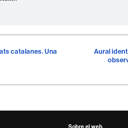
tats catalanes. Una
Aural ident
observ
Sobre el web