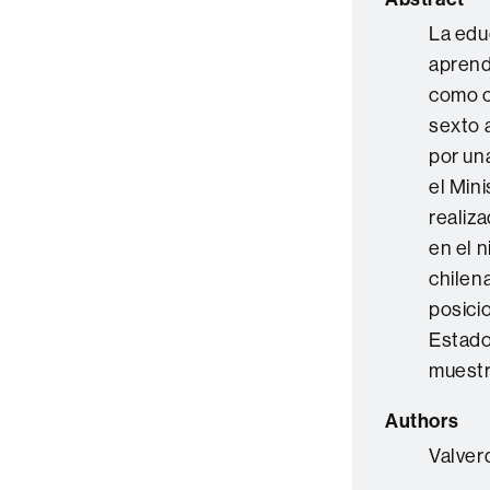
La edu
aprendi
como ob
sexto 
por un
el Mini
realiz
en el 
chilen
posici
Estado
muestra
Authors
Valver