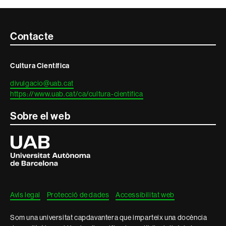
Contacte
Contacte
i
Cultura Científica
informació
divulgacio@uab.cat
legal
https://www.uab.cat/ca/cultura-cientifica
Sobre el web
Universitat
Autònoma
de
Barcelona
Avís legal
Protecció de dades
Accessibilitat web
Som una universitat capdavantera que imparteix una docència