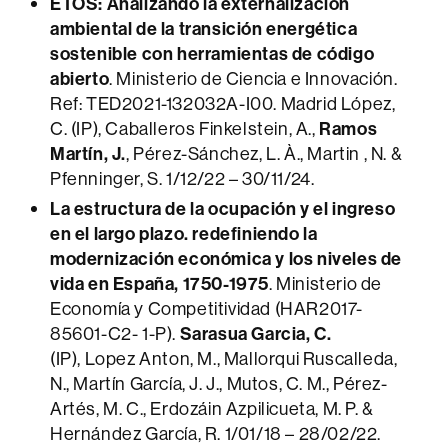
ETOS: Analizando la externalización
ambiental de la transición energética
sostenible con herramientas de código
abierto
. Ministerio de Ciencia e Innovación.
Ref: TED2021-132032A-I00. Madrid López,
C. (IP), Caballeros Finkelstein, A.,
Ramos
Martín, J.
, Pérez-Sánchez, L. À., Martin , N. &
Pfenninger, S. 1/12/22 – 30/11/24.
La estructura de la ocupación y el ingreso
en el largo plazo. redefiniendo la
modernización económica y los niveles de
vida en España, 1750-1975
. Ministerio de
Economía y Competitividad (HAR2017-
85601-C2- 1-P).
Sarasua Garcia, C.
(IP), Lopez Anton, M., Mallorqui Ruscalleda,
N., Martín García, J. J., Mutos, C. M., Pérez-
Artés, M. C., Erdozáin Azpilicueta, M. P. &
Hernández García, R. 1/01/18 – 28/02/22.