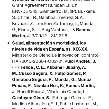
Grant Agreement Number: LIFE11
ENV/DE/343. Giampietro , M. (IP), Bukkens,
S., Chifari , R., Gamboa Jimenez, G. A.,
Kovacic , Z., Lemkow Zetterling, L., Munda ,
G., Piano , S. L., Puig Ventosa, I. &
Ramos
Martín, J.
3/09/12 – 31/12/15
Salud, alimentación y mortalidad: los
niveles de vida en España, ss. XIX-XX.
Ministerio de Ciencia e Innovación, contrato
HAR2010-20684-C02-01.
Pujol Andreu, J.
(IP),
Felice , C. E.
,
Aubanell Jubany, A.
M.
,
Cusso Segura, X.
,
Fatjó Gómez, P.
,
Garrabou Segura, R.
,
Munda , G.
,
Muñoz
Pradas, F.
,
Nicolau Nos, R.
,
Ramos Martín,
J.
, Rosell Foxa, J., Viladomiu Canela, L.,
Calatayud Giner, S.
, Fabregat Galcera, E.,
Medina Albadalejo, F. J., Pablo Lasheras, M.,