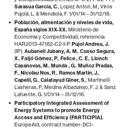
Sarasua Garcia, C.
, Lopez Anton, M., Virós
Pujolà, L. & Mendiola, F. 1/01/14 – 31/12/18.
Población, alimentación y niveles de vida,
España siglos XIX-XX.
Ministerio de
Economía y Competitividad, referencia:
HAR2013-47182-C2-1-P.
Pujol Andreu, J.
(IP),
Aubanell Jubany, A. M.
,
Cusso Segura,
X.
,
Fatjó Gómez, P.
,
Felice , C. E.
,
Llonch
Casanovas, M.
,
Munda , G.
,
Muñoz Pradas,
F.
,
Nicolau Nos, R.
,
Ramos Martín, J.
,
Capelli, G.
,
Calatayud Giner, S.
, Martinelli
Lasheras, P., Medina Albadalejo, F. J. & Sanz
Lafuente, G. 1/01/14 – 31/12/16.
Participatory Integrated Assessment of
Energy Systems to promote Energy
Access and Efficiency (PARTICIPIA).
EuropeAid, contract number: DCI-