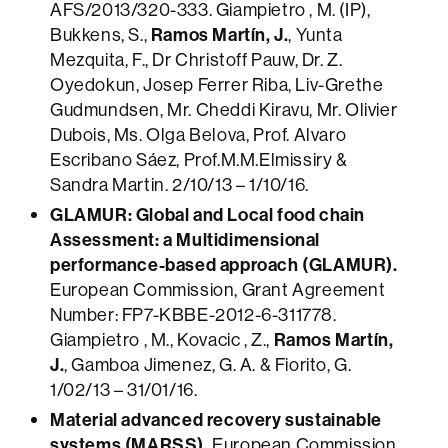
AFS/2013/320-333. Giampietro , M. (IP),
Bukkens, S.,
Ramos Martín, J.
, Yunta
Mezquita, F., Dr Christoff Pauw, Dr. Z.
Oyedokun, Josep Ferrer Riba, Liv-Grethe
Gudmundsen, Mr. Cheddi Kiravu, Mr. Olivier
Dubois, Ms. Olga Belova, Prof. Alvaro
Escribano Sáez, Prof.M.M.Elmissiry &
Sandra Martin. 2/10/13 – 1/10/16.
GLAMUR: Global and Local food chain
Assessment: a Multidimensional
performance-based approach (GLAMUR).
European Commission, Grant Agreement
Number: FP7-KBBE-2012-6-311778.
Giampietro , M., Kovacic , Z.,
Ramos Martín,
J.
, Gamboa Jimenez, G. A. & Fiorito, G.
1/02/13 – 31/01/16.
Material advanced recovery sustainable
systems (MARSS).
European Commission,