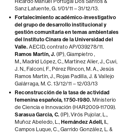
Ricardo Manuel Portugal Dos Santos &
Sanz Lafuente, G. 1/01/11 – 31/12/13.
Fortalecimiento académico-investigativo
del grupo de desarrollo institucional y
gestión comunitaria en temas ambientales
del Instituto Cinara de la Universidad del
Valle.
AECID, contrato AP/039278/11.
Ramos Martín, J.
(IP), Giampietro ,
M., Madrid López, C., Martinez Alier, J., Cuvi,
J. N., Falconí, F., Pérez Rincon, M. A., Jesús
Ramos Martín, J., Rojas Padilla, J. & Vallejo
Galárraga, M. C. 13/12/11 – 12/03/13
Reconstrucción de la tasa de actividad
femenina española, 1750-1980.
Ministerio
de Ciencia e Innovación (HAR2009-11709).
Sarasua Garcia, C.
(IP), Virós Pujolar, L.,
Muñoz Abeledo, L.,
Hernández Adell, I.
,
Campos Luque, C., Garrido González, L. &