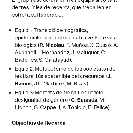
de tres línies de recerca, que treballen en
estreta col·laboració:
Equip 1: Transició demogràfica,
epidemiològica i nutricional i nivells de vida
biològics (
R. Nicolau
, F. Muñoz, X. Cussó, A.
Aubanell, I. Hernández, J. Maluquer, C.
Badenes, S. Calatayud).
Equip 2: Metabolisme de les societats i de
les llars, i ús sostenible dels recursos (
J.
Ramos
, J.L. Martínez, M. Rivas).
Equip 3: Mercats de treball, educació i
desigualtat de gènere (
C. Sarasúa
, M.
Llonch, G. Cappelli, A. Toniolo, E. Felice).
Objectius de Recerca