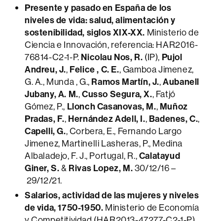
Presente y pasado en España de los
niveles de vida: salud, alimentación y
sostenibilidad, siglos XIX-XX.
Ministerio de
Ciencia e Innovación, referencia: HAR2016-
76814-C2-1-P.
Nicolau Nos, R.
(IP),
Pujol
Andreu, J.
,
Felice , C. E.
, Gamboa Jimenez,
G. A., Munda , G.,
Ramos Martín, J.
,
Aubanell
Jubany, A.
M.
,
Cusso Segura, X.
, Fatjó
Gómez, P.,
Llonch Casanovas, M.
,
Muñoz
Pradas, F.
,
Hernández Adell, I.
,
Badenes, C.
,
Capelli, G.
, Corbera, E., Fernando Largo
Jimenez, Martinelli Lasheras, P., Medina
Albaladejo, F. J., Portugal, R.,
Calatayud
Giner, S.
&
Rivas Lopez, M.
30/12/16 –
29/12/21.
Salarios, actividad de las mujeres y niveles
de vida, 1750-1950.
Ministerio de Economía
y Competitividad (HAR2013-47277-C2-1-P).