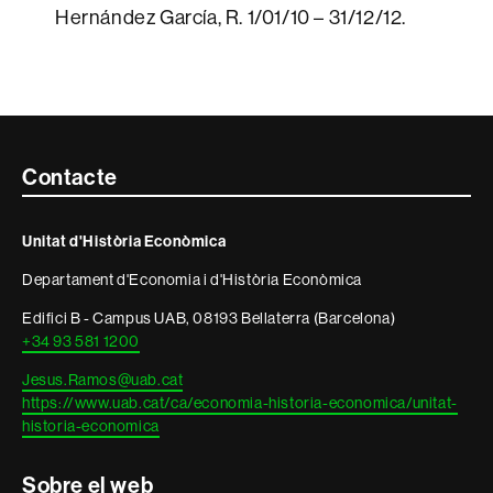
Hernández García, R. 1/01/10 – 31/12/12.
Contacte
Contacte
i
Unitat d'Història Econòmica
informació
Departament d'Economia i d'Història Econòmica
legal
Edifici B - Campus UAB, 08193 Bellaterra (Barcelona)
+34 93 581 1200
Jesus.Ramos@uab.cat
https://www.uab.cat/ca/economia-historia-economica/unitat-
historia-economica
Sobre el web