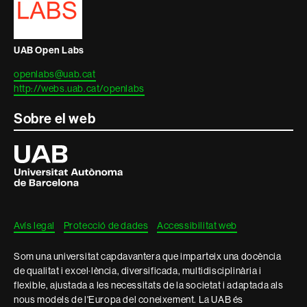
legal
UAB Open Labs
openlabs@uab.cat
http://webs.uab.cat/openlabs
Sobre el web
Universitat
Autònoma
de
Barcelona
Avís legal
Protecció de dades
Accessibilitat web
Som una universitat capdavantera que imparteix una docència
de qualitat i excel·lència, diversificada, multidisciplinària i
flexible, ajustada a les necessitats de la societat i adaptada als
nous models de l'Europa del coneixement. La UAB és