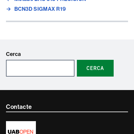
→
BCN3D SIGMAX R19
Cerca
CERCA
Contacte
Contacte
i
informació