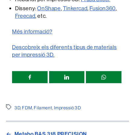
Disseny:
OnShape
,
Tinkercad
,
Fusion360
,
Freecad
, etc.
Més informació?
Descobreix els diferents tipus de materials
per impressió 3D.
Compartir
esta
página
Etiquetes
3D
,
FDM
,
Filament
,
Impressió 3D
←
Metabo BAS 318 PRECISION