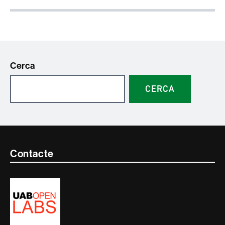
Cerca
CERCA
Contacte
Contacte
i
informació
legal