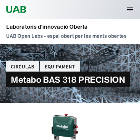
Universitat Autònoma de Barcelona
Laboratoris d'innovació Oberta
UAB Open Labs - espai obert per les ments obertes
Categories
CIRCULAB
EQUIPAMENT
Metabo BAS 318 PRECISION