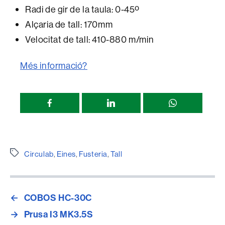
Radi de gir de la taula: 0-45º
Alçaria de tall: 170mm
Velocitat de tall: 410-880 m/min
Més informació?
Compartir
esta
página
Etiquetes
Circulab
,
Eines
,
Fusteria
,
Tall
←
COBOS HC-30C
→
Prusa I3 MK3.5S