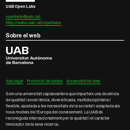
UAB Open Labs
openlabs@uab.cat
http://webs.uab.cat/openlabs
Sobre el web
Universitat
Autònoma
de
Barcelona
Avís legal
Protecció de dades
Accessibilitat web
Som una universitat capdavantera que imparteix una docència
de qualitat i excel·lència, diversificada, multidisciplinària i
flexible, ajustada a les necessitats de la societat i adaptada als
nous models de l'Europa del coneixement. La UAB és
reconeguda internacionalment per la qualitat i el caràcter
innovador de la seva recerca.