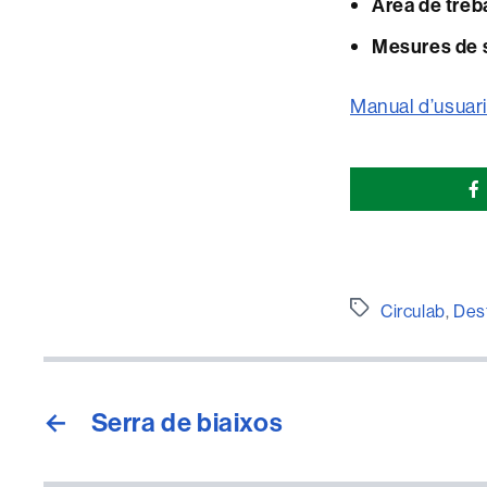
Àrea de treba
Mesures de 
Manual d’usuari
Comparti
esta
página
Etiquetes
Circulab
,
Des
←
Serra de biaixos