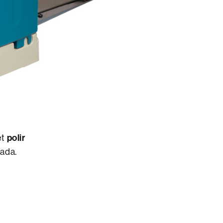
et
polir
sada.