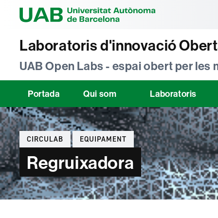
Universitat Au
Laboratoris d'innovació Ober
UAB Open Labs - espai obert per les
Portada
Qui som
Laboratoris
Categories
CIRCULAB
EQUIPAMENT
Regruixadora