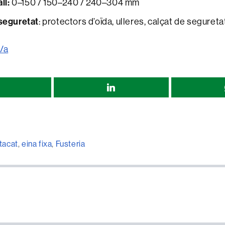
ll:
0–150 / 150–240 / 240–304 mm
seguretat
: protectors d’oïda, ulleres, calçat de segureta
/a
r
tacat
,
eina fixa
,
Fusteria