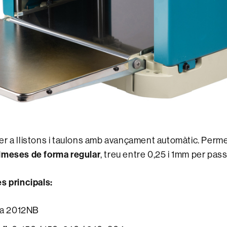
r a llistons i taulons amb avançament automàtic. Perm
lmeses de forma regular
, treu entre 0,25 i 1mm per pas
s principals:
ta 2012NB