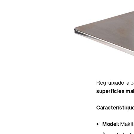
Regruixadora pe
superfícies ma
Característique
Model:
Maki