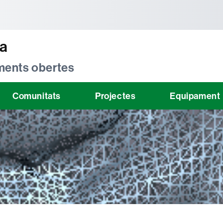
tònoma de Barcelona
ta
 ments obertes
Comunitats
Projectes
Equipament