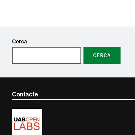
Cerca
CERCA
Contacte
Contacte
i
informació
legal