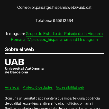
i
Correo: pr.paisatge.hispania.web@uab.cat
informació
legal
Teléfono: 935812384
Instagram:
Grupo de Estudio del Paisaje de la Hispania
Romana (@paisajes_hispaniaromana) | Instagram
Sobre el web
Universitat
Autònoma
de
Barcelona
Avís legal
Protecció de dades
Accessibilitat web
Som una universitat capdavantera que imparteix una docència
de qualitat i excel·lència, diversificada, multidisciplinària i
flexible, ajustada a les necessitats de la societat i adaptada als