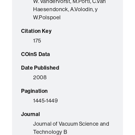
W. Vandervorst, M.Porti, C.Van
Haesendonck, A.Volodin, y
W.Polspoel
Citation Key
175
COinS Data
Date Published
2008
Pagination
1445-1449
Journal
Journal of Vacuum Science and
Technology B