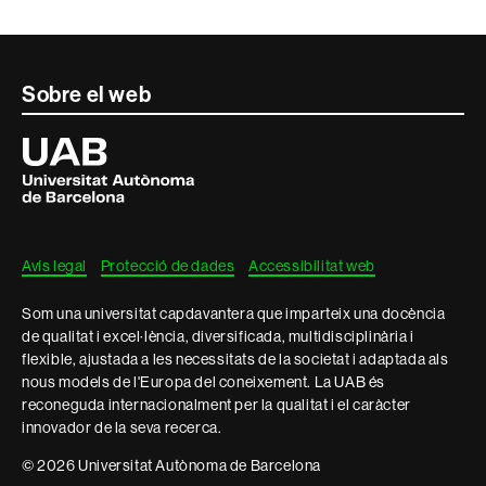
Contacte
Sobre el web
i
Universitat
Autònoma
informació
de
Barcelona
legal
Avís legal
Protecció de dades
Accessibilitat web
Som una universitat capdavantera que imparteix una docència
de qualitat i excel·lència, diversificada, multidisciplinària i
flexible, ajustada a les necessitats de la societat i adaptada als
nous models de l'Europa del coneixement. La UAB és
reconeguda internacionalment per la qualitat i el caràcter
innovador de la seva recerca.
© 2026 Universitat Autònoma de Barcelona