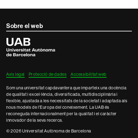
Contacte
Sobre el web
i
Universitat
Autònoma
informació
de
Barcelona
legal
Avís legal
Protecció de dades
Accessibilitat web
Som una universitat capdavantera que imparteix una docència
de qualitat i excel·lència, diversificada, multidisciplinària i
flexible, ajustada a les necessitats de la societat i adaptada als
nous models de l'Europa del coneixement. La UAB és
reconeguda internacionalment per la qualitat i el caràcter
innovador de la seva recerca.
© 2026 Universitat Autònoma de Barcelona