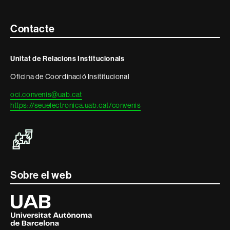
Contacte
Contacte
i
Unitat de Relacions Institucionals
informació
Oficina de Coordinació Insititucional
legal
oci.convenis@uab.cat
https://seuelectronica.uab.cat/convenis
Sobre el web
Universitat
Autònoma
de
Barcelona