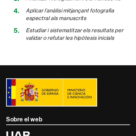
Aplicar l’anàlisi mitjançant fotografia
espectral als manuscrits
Estudiar i sistematitzar els resultats per
validar o refutar les hipòtesis inicials
Contacte
i
informació
legal
Sobre el web
Universitat