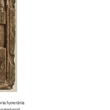
ria funerària
 paleògraf