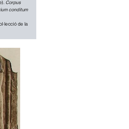
e).
Corpus
rium conditum
l·lecció de la