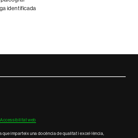
ga identificada
Accessibilitat web
que imparteix una docència de qualitat i excel·lència,