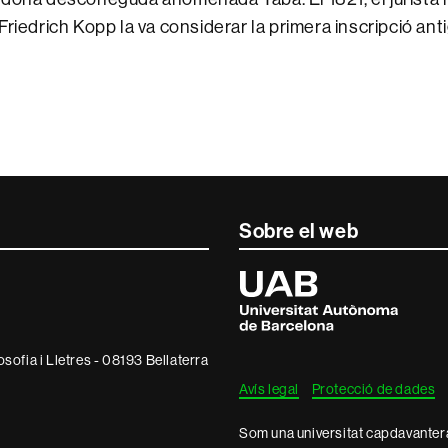
riedrich Kopp la va considerar la primera inscripció anti
Sobre el web
Universitat
Autònoma
de
Barcelona
osofia i Lletres - 08193 Bellaterra
Avís legal
Protecció de dades
Som una universitat capdavantera 