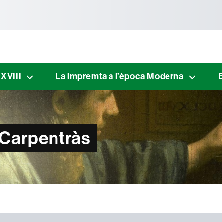
tònoma de Barcelona
 XVIII
La impremta a l’època Moderna
 Carpentràs