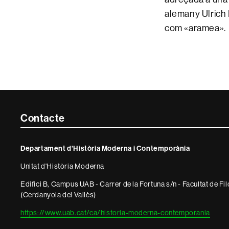
alemany Ulrich F
com «aramea».
Contacte
Contacte
i
Departament d'Història Moderna i Contemporània
informació
Unitat d'Història Moderna
legal
Edifici B, Campus UAB - Carrer de la Fortuna s/n - Facultat de Fil
(Cerdanyola del Vallès)
https://www.uab.cat/ca/historia-moderna-contemporania