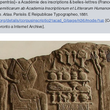
pentràs]» a Académie des inscriptions & belles-lettres (Franc
semiticarum ab Academia Inscriptionum et Litterarum Humano
. Atlas
. Parisiis: E Reipublicae Typographeo, 1881.
e.org/details/corpusinscriptio21acad_0/page/n36/mode/1up
[Co
oronto a Internet Archive].