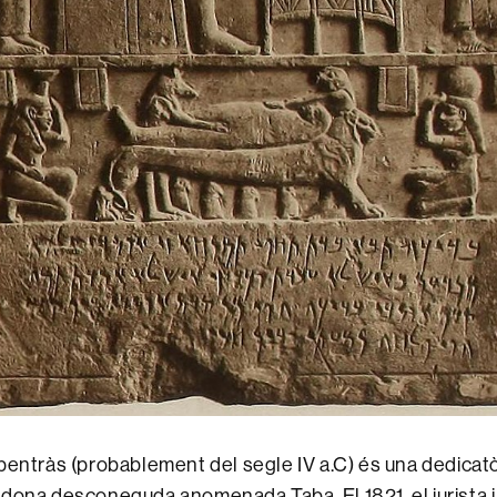
pentràs (probablement del segle IV a.C) és una dedicatò
dona desconeguda anomenada Taba. El 1821, el jurista i