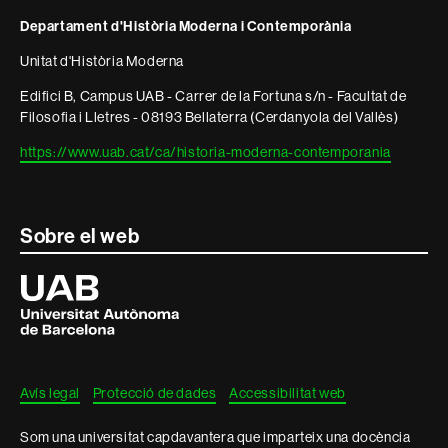
i
Departament d'Història Moderna i Contemporània
informació
Unitat d'Història Moderna
legal
Edifici B, Campus UAB - Carrer de la Fortuna s/n - Facultat de
Filosofia i Lletres - 08193 Bellaterra (Cerdanyola del Vallès)
https://www.uab.cat/ca/historia-moderna-contemporania
Sobre el web
Universitat
Autònoma
de
Barcelona
Avís legal
Protecció de dades
Accessibilitat web
Som una universitat capdavantera que imparteix una docència