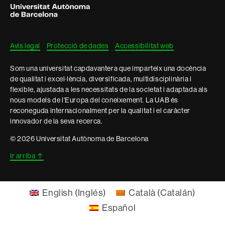
informació
de
Barcelona
legal
Avís legal
Protecció de dades
Accessibilitat web
Som una universitat capdavantera que imparteix una docència
de qualitat i excel·lència, diversificada, multidisciplinària i
flexible, ajustada a les necessitats de la societat i adaptada als
nous models de l'Europa del coneixement. La UAB és
reconeguda internacionalment per la qualitat i el caràcter
innovador de la seva recerca.
© 2026 Universitat Autònoma de Barcelona
Ir arriba
↑
English
(
Inglés
)
Català
(
Catalán
)
Español