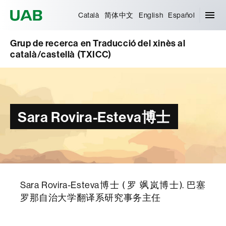
Universitat Autònoma de Barcelona
Català
简体中文
English
Español
Grup de recerca en Traducció del xinès al
català/castellà (TXICC)
Sara Rovira-Esteva博士
Sara Rovira-Esteva博士 ( 罗 飒岚博士). 巴塞
罗那自治大学翻译系研究事务主任