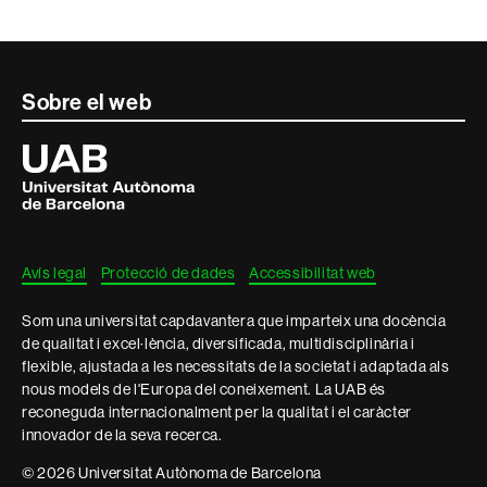
Contacte
Sobre el web
i
Universitat
Autònoma
informació
de
Barcelona
legal
Avís legal
Protecció de dades
Accessibilitat web
Som una universitat capdavantera que imparteix una docència
de qualitat i excel·lència, diversificada, multidisciplinària i
flexible, ajustada a les necessitats de la societat i adaptada als
nous models de l'Europa del coneixement. La UAB és
reconeguda internacionalment per la qualitat i el caràcter
innovador de la seva recerca.
© 2026 Universitat Autònoma de Barcelona