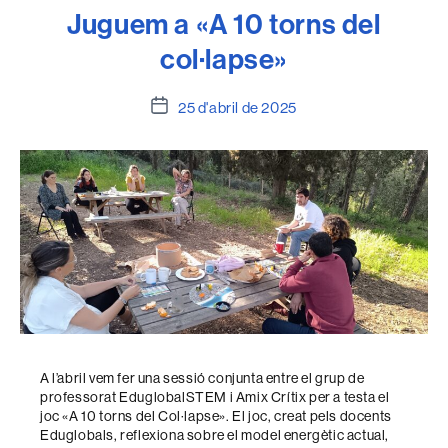
Juguem a «A 10 torns del
col·lapse»
Data
25 d'abril de 2025
de
l'entrada
A l’abril vem fer una sessió conjunta entre el grup de
professorat EduglobalSTEM i Amix Crítix per a testa el
joc «A 10 torns del Col·lapse». El joc, creat pels docents
Eduglobals, reflexiona sobre el model energètic actual,