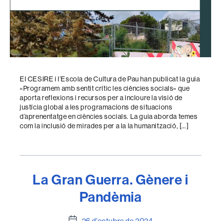
El CESIRE i l’Escola de Cultura de Pau han publicat la guia
«Programem amb sentit crític les ciències socials» que
aporta reflexions i recursos per a incloure la visió de
justícia global a les programacions de situacions
d’aprenentatge en ciències socials. La guia aborda temes
com la inclusió de mirades per a la la humanització, […]
La Gran Guerra. Gènere i
Pandèmia
Data
26 d'octubre de 2024