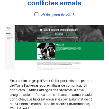
conflictes armats
Data
28 de gener de 2026
de
l'entrada
Ens reunim un grup d’Amix Crítix per revisar la proposta
de l’Anna Fàbregas sobre mitjans de comunicació i
conflictes. L’Anna Fàbregas ens presenta la seva
programació didàctica sobre mitjans de comunicació i
conflictes, que ha creat en un sites per a alumnat de 4t
d’ESO, com a contingut de tot el curs (3h/setmanals).
(També pot […]