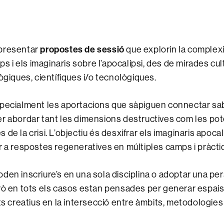
propostes de sessió
presentar
que explorin la complexi
mps i els imaginaris sobre l’apocalipsi, des de mirades cul
ògiques, científiques i/o tecnològiques.
specialment les aportacions que sàpiguen connectar sab
r abordar tant les dimensions destructives com les pot
de la crisi. L’objectiu és desxifrar els imaginaris apocalíp
r a respostes regeneratives en múltiples camps i pràcti
den inscriure’s en una sola disciplina o adoptar una pe
rò en tots els casos estan pensades per generar espais 
ats creatius en la intersecció entre àmbits, metodologies