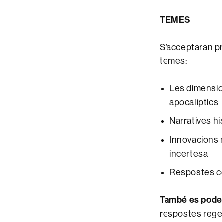
TEMES
S’acceptaran p
temes:
Les dimension
apocalíptics
Narratives hi
Innovacions m
incertesa
Respostes cor
També es pode
respostes regen