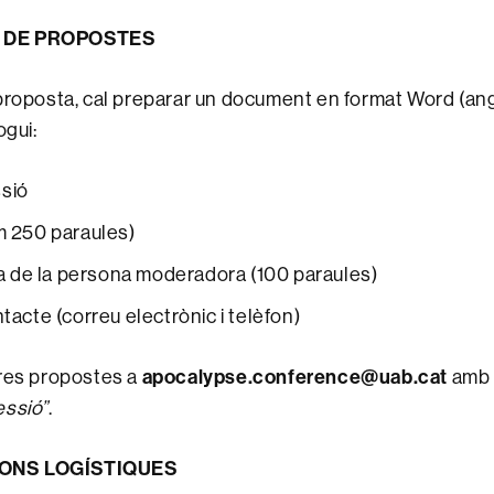
 DE PROPOSTES
proposta, cal preparar un document en format Word (ang
ogui:
ssió
 250 paraules)
ia de la persona moderadora (100 paraules)
acte (correu electrònic i telèfon)
apocalypse.conference@uab.cat
tres propostes a
amb 
essió”
.
ONS LOGÍSTIQUES