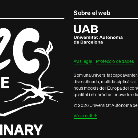
Sobre el web
Universitat
Autònoma
de
Barcelona
Avís legal
Protecció de dades
Som una universitat capdavantera 
diversificada, multidisciplinària i
nous models de l'Europa del con
qualitat i el caràcter innovador d
© 2026 Universitat Autònoma de
Vés a dalt
↑