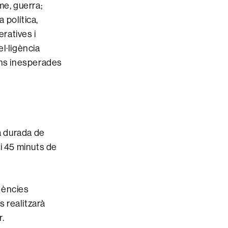
me, guerra;
 política,
eratives i
l·ligència
ions inesperades
a durada de
i 45 minuts de
nències
s realitzarà
.