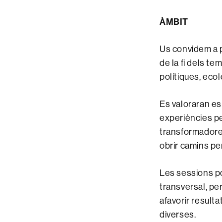
ÀMBIT
Us convidem a 
de la fi dels te
polítiques, ecol
Es valoraran e
experiències pe
transformadores 
obrir camins pe
Les sessions po
transversal, pe
afavorir result
diverses.