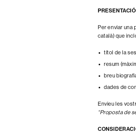
PRESENTACIÓ
Per enviar una 
català) que incl
títol de la se
resum (màxim
breu biograf
dades de cont
Envieu les vos
“Proposta de s
CONSIDERACI