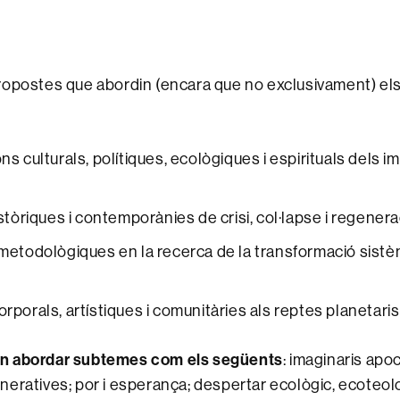
ropostes que abordin (encara que no exclusivament) el
s culturals, polítiques, ecològiques i espirituals dels i
stòriques i contemporànies de crisi, col·lapse i regenera
etodològiques en la recerca de la transformació sistèmi
porals, artístiques i comunitàries als reptes planetaris
n abordar subtemes com els següents
: imaginaris apoc
eratives; por i esperança; despertar ecològic, ecoteolo