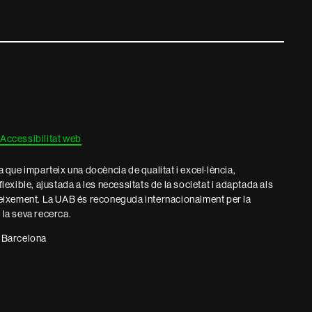
Accessibilitat web
que imparteix una docència de qualitat i excel·lència,
 flexible, ajustada a les necessitats de la societat i adaptada als
eixement. La UAB és reconeguda internacionalment per la
e la seva recerca.
 Barcelona