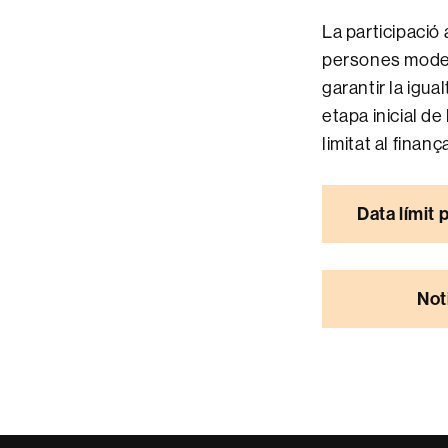
La participació
persones modera
garantir la igua
etapa inicial d
limitat al finan
Data límit
Not