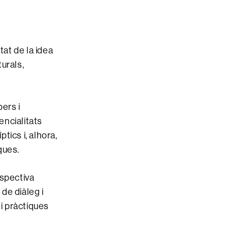
tat de la idea
turals,
ers i
encialitats
tics i, alhora,
ques.
rspectiva
de diàleg i
 i pràctiques