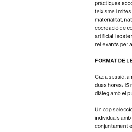
pràctiques ecod
feixisme i mites
materialitat, na
cocreació de co
artificial i sos
rellevants per 
FORMAT DE L
Cada sessió, a
dues hores: 15 
diàleg amb el pú
Un cop seleccio
individuals amb 
conjuntament e