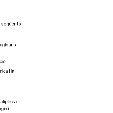
s següents
maginaris
ció
ca i la
alíptics i
gia i