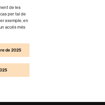
ment de les
cas per tal de
(per exemple, en
r un accés més
bre de 2025
2025