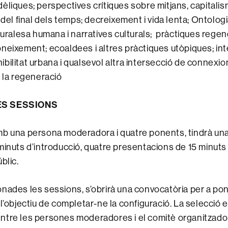
èliques; perspectives crítiques sobre mitjans, capitalis
 del final dels temps; decreixement i vida lenta; Ontologia
turalesa humana i narratives culturals; pràctiques regen
neixement; ecoaldees i altres pràctiques utòpiques; inte
tenibilitat urbana i qualsevol altra intersecció de connex
a la regeneració
ES SESSIONS
mb una persona moderadora i quatre ponents, tindrà un
minuts d’introducció, quatre presentacions de 15 minuts 
blic.
nades les sessions, s’obrirà una convocatòria per a po
l’objectiu de completar-ne la configuració. La selecció e
ntre les persones moderadores i el comitè organitzador