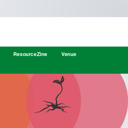
ResourceZine
Venue