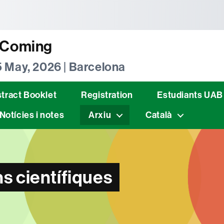
tònoma de Barcelona
t Coming
5 May, 2026 | Barcelona
tract Booklet
Registration
Estudiants UAB
Notícies i notes
Arxiu
Català
s científiques