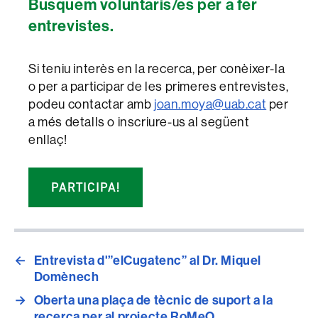
Busquem voluntaris/es per a fer
entrevistes.
Si teniu interès en la recerca, per conèixer-la
o per a participar de les primeres entrevistes,
podeu contactar amb
joan.moya@uab.cat
per
a més detalls o inscriure-us al següent
enllaç!
PARTICIPA!
←
Entrevista d'”elCugatenc” al Dr. Miquel
Domènech
→
Oberta una plaça de tècnic de suport a la
recerca per al projecte RoMeO