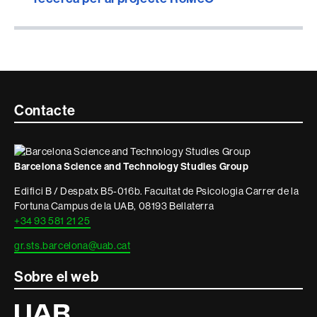
Contacte
Contacte
i
informació
Barcelona Science and Technology Studies Group
legal
Edifici B / Despatx B5-016b. Facultat de Psicologia Carrer de la
Fortuna Campus de la UAB, 08193 Bellaterra
+34 93 581 21 25
gr.sts.barcelona@uab.cat
Sobre el web
Universitat