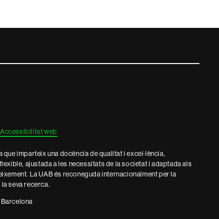
Accessibilitat web
que imparteix una docència de qualitat i excel·lència,
 flexible, ajustada a les necessitats de la societat i adaptada als
eixement. La UAB és reconeguda internacionalment per la
e la seva recerca.
 Barcelona