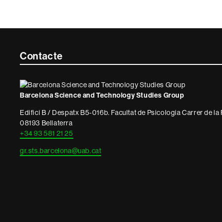
Contacte
Contacte
i
informació
Barcelona Science and Technology Studies Group
legal
Edifici B / Despatx B5-016b. Facultat de Psicologia Carrer de l
08193 Bellaterra
+34 93 581 21 25
gr.sts.barcelona@uab.cat