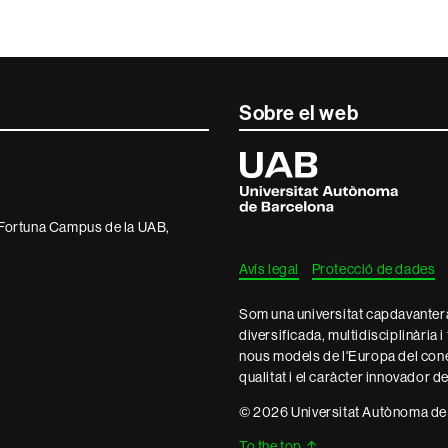
Sobre el web
Universitat
Autònoma
de
Barcelona
a Fortuna Campus de la UAB,
Avís legal
Protecció de dades
Som una universitat capdavantera 
diversificada, multidisciplinària i
nous models de l'Europa del con
qualitat i el caràcter innovador d
© 2026 Universitat Autònoma de
To the top
↑