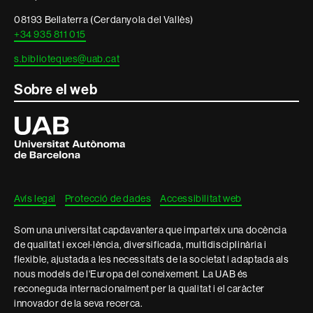
legal
08193 Bellaterra (Cerdanyola del Vallès)
+34 935 811 015
s.biblioteques@uab.cat
Sobre el web
Universitat
Autònoma
de
Barcelona
Avís legal
Protecció de dades
Accessibilitat web
Som una universitat capdavantera que imparteix una docència
de qualitat i excel·lència, diversificada, multidisciplinària i
flexible, ajustada a les necessitats de la societat i adaptada als
nous models de l'Europa del coneixement. La UAB és
reconeguda internacionalment per la qualitat i el caràcter
innovador de la seva recerca.