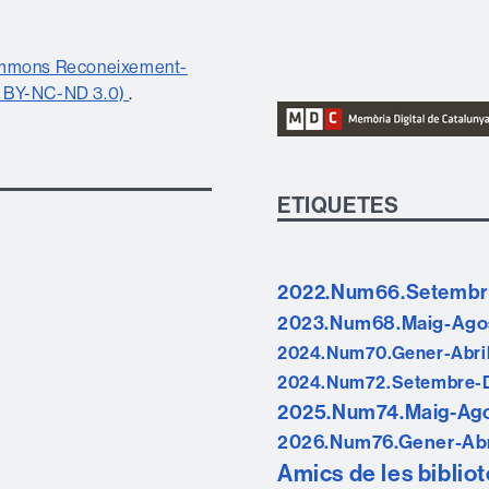
ommons Reconeixement-
C BY-NC-ND 3.0)
.
ETIQUETES
2022.Num66.Setemb
2023.Num68.Maig-Ago
2024.Num70.Gener-Abri
2024.Num72.Setembre-
2025.Num74.Maig-Ag
2026.Num76.Gener-Abr
Amics de les biblio