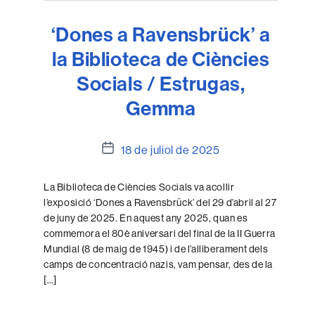
‘Dones a Ravensbrück’ a
la Biblioteca de Ciències
Socials / Estrugas,
Gemma
Data
18 de juliol de 2025
de
l'entrada
La Biblioteca de Ciències Socials va acollir
l’exposició ‘Dones a Ravensbrück’ del 29 d’abril al 27
de juny de 2025. En aquest any 2025, quan es
commemora el 80è aniversari del final de la II Guerra
Mundial (8 de maig de 1945) i de l’alliberament dels
camps de concentració nazis, vam pensar, des de la
[…]