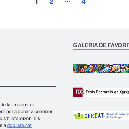
1
2
4
GALERIA DE FAVORI
de la Universitat
nt per a donar a conèixer
e s’hi ofereixen. Els
es a
ddd.uab.cat