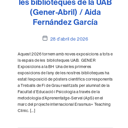
les biblioteques de la UAB
(Gener-Abril) / Aida
Fernández García
Data
28 d'abril de 2026
de
l'entrada
Aquest 2026 tornem amb noves exposicions a tots e
ls espais de les biblioteques UAB. GENER
Exposicions a la BH Una de les primeres
exposicions de l’any de les nostres biblioteques ha
estat l’exposició de pòsters científics corresponents
a Treballs de Fi de Grau realitzats per alumnat de la
Facultat d’Educació i Psicologia a través de la
metodologia d’Aprenentatge-Servei (ApS) en el
marc del projecte internacional Erasmus+ Teaching
Clinic. […]