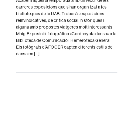
Acabem aquesta temporada amb un recull de les
darreres exposicions que s’han organitzat a les
biblioteques de la UAB. Trobaràs exposicions
reinvindicatives, de crítica social, històriques i
alguna amb propostes viatgeres molt interessants
Maig Exposició fotogràfica «Cerdanyola dansa» a la
Biblioteca de Comunicació i Hemeroteca General
Els fotògrafs d’AFOCER capten diferents estils de
dansa en […]