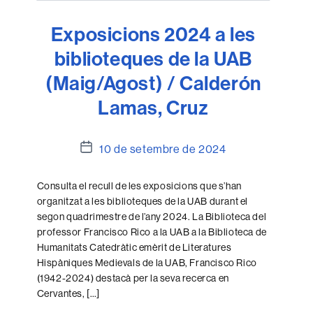
Exposicions 2024 a les
biblioteques de la UAB
(Maig/Agost) / Calderón
Lamas, Cruz
Data
10 de setembre de 2024
de
l'entrada
Consulta el recull de les exposicions que s’han
organitzat a les biblioteques de la UAB durant el
segon quadrimestre de l’any 2024. La Biblioteca del
professor Francisco Rico a la UAB a la Biblioteca de
Humanitats Catedràtic emèrit de Literatures
Hispàniques Medievals de la UAB, Francisco Rico
(1942-2024) destacà per la seva recerca en
Cervantes, […]