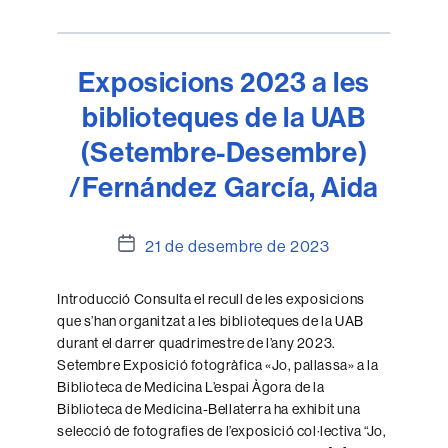
Exposicions 2023 a les
biblioteques de la UAB
(Setembre-Desembre)
/Fernández García, Aida
Data
21 de desembre de 2023
de
l'entrada
Introducció Consulta el recull de les exposicions
que s’han organitzat a les biblioteques de la UAB
durant el darrer quadrimestre de l’any 2023.
Setembre Exposició fotogràfica «Jo, pallassa» a la
Biblioteca de Medicina L’espai Àgora de la
Biblioteca de Medicina-Bellaterra ha exhibit una
selecció de fotografies de l’exposició col·lectiva “Jo,