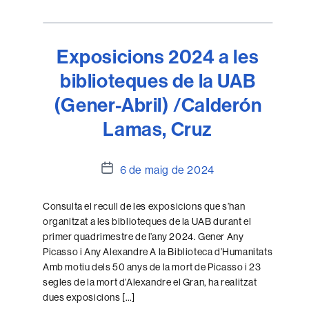
Exposicions 2024 a les
biblioteques de la UAB
(Gener-Abril) /Calderón
Lamas, Cruz
Data
6 de maig de 2024
de
l'entrada
Consulta el recull de les exposicions que s’han
organitzat a les biblioteques de la UAB durant el
primer quadrimestre de l’any 2024. Gener Any
Picasso i Any Alexandre A la Biblioteca d’Humanitats
Amb motiu dels 50 anys de la mort de Picasso i 23
segles de la mort d’Alexandre el Gran, ha realitzat
dues exposicions […]