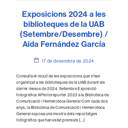
Exposicions 2024 a les
biblioteques de la UAB
(Setembre/Desembre) /
Aida Fernández García
Data
17 de desembre de 2024
de
l'entrada
Consulta el recull de les exposicions que s’han
organitzat a les biblioteques de la UAB durant els
darrer mesos de 2024. Setembre Exposició
fotogràfica APhotoreporter 2023 a la Biblioteca de
Comunicació i Hemeroteca General Com cada dos
anys, la Biblioteca de Comunicació i Hemeroteca
General exposa una mostra dels reportatges
fotogràfics que han estat premiats […]