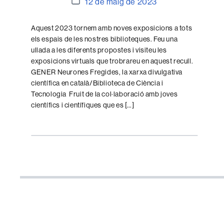
Data
12 de maig de 2023
de
l'entrada
Aquest 2023 tornem amb noves exposicions a tots
els espais de les nostres biblioteques. Feu una
ullada a les diferents propostes i visiteu les
exposicions virtuals que trobrareu en aquest recull.
GENER Neurones Fregides, la xarxa divulgativa
científica en català/Biblioteca de Ciència i
Tecnologia Fruit de la col·laboració amb joves
científics i científiques que es […]