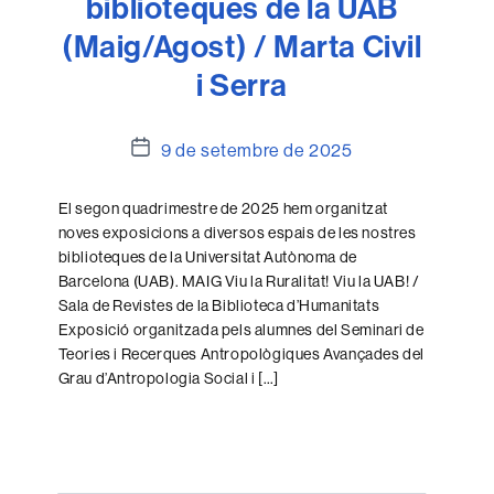
biblioteques de la UAB
(Maig/Agost) / Marta Civil
i Serra
Data
9 de setembre de 2025
de
l'entrada
El segon quadrimestre de 2025 hem organitzat
noves exposicions a diversos espais de les nostres
biblioteques de la Universitat Autònoma de
Barcelona (UAB). MAIG Viu la Ruralitat! Viu la UAB! /
Sala de Revistes de la Biblioteca d’Humanitats
Exposició organitzada pels alumnes del Seminari de
Teories i Recerques Antropològiques Avançades del
Grau d’Antropologia Social i […]