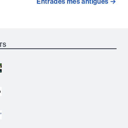
Entrades
més antigues
→
TS