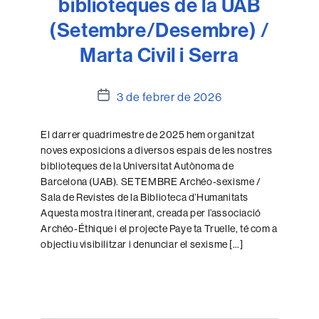
biblioteques de la UAB
(Setembre/Desembre) /
Marta Civil i Serra
Data
3 de febrer de 2026
de
l'entrada
El darrer quadrimestre de 2025 hem organitzat
noves exposicions a diversos espais de les nostres
biblioteques de la Universitat Autònoma de
Barcelona (UAB). SETEMBRE Archéo-sexisme /
Sala de Revistes de la Biblioteca d’Humanitats
Aquesta mostra itinerant, creada per l’associació
Archéo-Éthique i el projecte Paye ta Truelle, té com a
objectiu visibilitzar i denunciar el sexisme […]