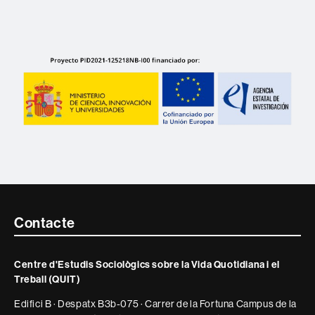
Contacte
Contacte
i
Centre d'Estudis Sociològics sobre la Vida Quotidiana i el
informació
Treball (QUIT)
legal
Edifici B · Despatx B3b-075 · Carrer de la Fortuna Campus de la