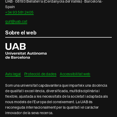
UAB · 08193 Bellaterra (Cerdanyola del Vallès) · Barcelona ·
Spain
+34 93 581 2405
quit@uab.cat
Sobre el web
Universitat
Autònoma
de
Barcelona
Avís legal
Protecció de dades
Accessibilitat web
Som una universitat capdavantera que imparteix una docència
de qualitat i excel·lència, diversificada, multidisciplinària i
flexible, ajustada a les necessitats de la societat i adaptada als
nous models de l'Europa del coneixement. La UAB és
reconeguda internacionalment per la qualitat i el caràcter
innovador de la seva recerca.