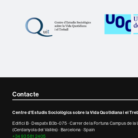
Contacte
Contacte
i
Centre d'Estudis Sociològics sobre la Vida Quotidiana i el Tre
informació
Edifici B · Despatx B3b-075 · Carrer de la Fortuna Campus de la
legal
(Cerdanyola del Vallès) · Barcelona · Spain
+34 93 581 2405