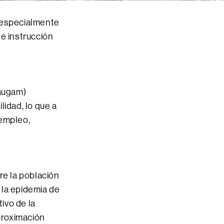
o especialmente
de instrucción
Paugam)
idad, lo que a
 empleo,
re la población
 la epidemia de
ivo de la
aproximación