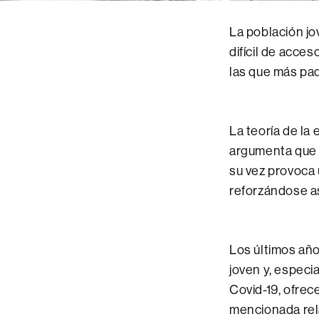
La población jo
difícil de acce
las que más pad
La teoría de la
argumenta que 
su vez provoca 
reforzándose as
Los últimos año
joven y, especi
Covid-19, ofrec
mencionada rela