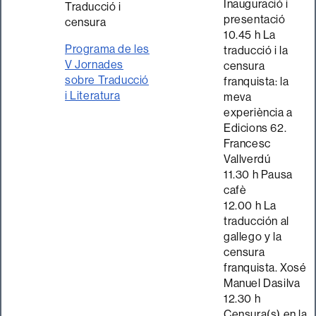
Inauguració i
presentació
10.45 h La
Programa de les
traducció i la
V Jornades
censura
sobre Traducció
franquista: la
i Literatura
meva
experiència a
Edicions 62.
Francesc
Vallverdú
11.30 h Pausa
cafè
12.00 h La
traducción al
gallego y la
censura
franquista. Xosé
Manuel Dasilva
12.30 h
Censura(s) en la