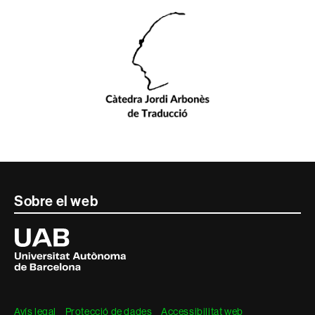
Contacte
Sobre el web
i
Universitat
Autònoma
informació
de
Barcelona
legal
Avís legal
Protecció de dades
Accessibilitat web