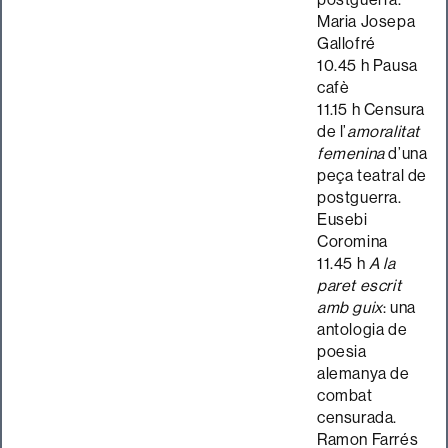
Maria Josepa
Gallofré
10.45 h Pausa
cafè
11.15 h Censura
de l’
amoralitat
femenina
d’una
peça teatral de
postguerra.
Eusebi
Coromina
11.45 h
A la
paret escrit
amb guix
: una
antologia de
poesia
alemanya de
combat
censurada.
Ramon Farrés