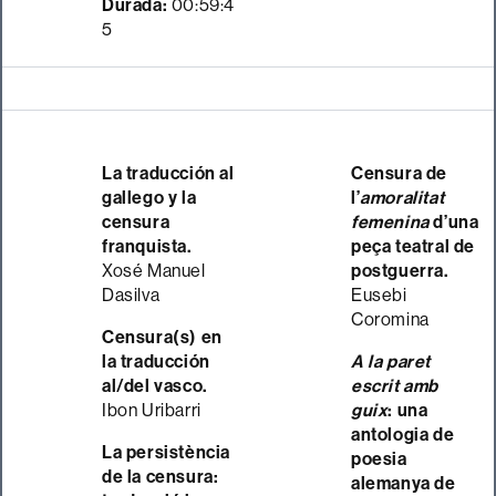
Durada:
00:59:4
5
La traducción al
Censura de
gallego y la
l’
amoralitat
censura
femenina
d’una
franquista.
peça teatral de
Xosé Manuel
postguerra.
Dasilva
Eusebi
Coromina
Censura(s) en
la traducción
A la paret
al/del vasco.
escrit amb
Ibon Uribarri
guix
: una
antologia de
La persistència
poesia
de la censura:
alemanya de