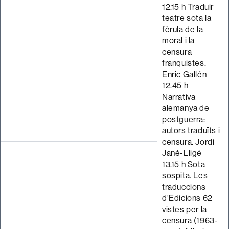
12.15 h Traduir
teatre sota la
fèrula de la
moral i la
censura
franquistes.
Enric Gallén
12.45 h
Narrativa
alemanya de
postguerra:
autors traduïts i
censura. Jordi
Jané-Lligé
13.15 h Sota
sospita. Les
traduccions
d’Edicions 62
vistes per la
censura (1963-