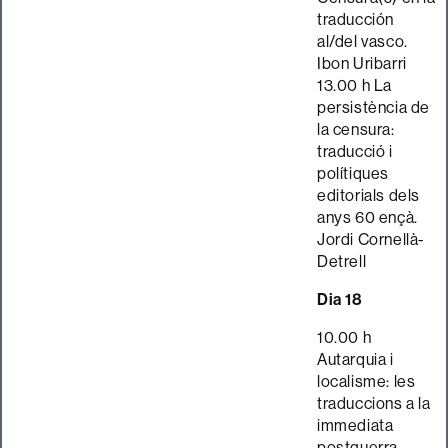
traducción
al/del vasco.
Ibon Uribarri
13.00 h La
persistència de
la censura:
traducció i
polítiques
editorials dels
anys 60 ençà.
Jordi Cornellà-
Detrell
Dia 18
10.00 h
Autarquia i
localisme: les
traduccions a la
immediata
postguerra.