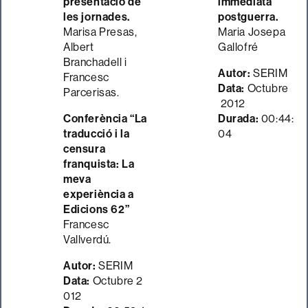
presentació de
immediata
les jornades.
postguerra.
Marisa Presas,
Maria Josepa
Albert
Gallofré
Branchadell i
Autor:
SERIM
Francesc
Data:
Octubre
Parcerisas.
2012
Conferència “La
Durada:
00:44:
traducció i la
04
censura
franquista: La
meva
experiència a
Edicions 62”
Francesc
Vallverdú.
Autor:
SERIM
Data:
Octubre 2
012