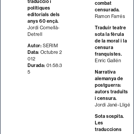
traducció i
combat
polítiques
censurada.
editorials dels
Ramon Farrés
anys 60 ençà.
Jordi Cornellà-
Traduir teatre
Detrell
sota la fèrula
de la moral i la
Autor:
SERIM
censura
Data:
Octubre 2
franquistes.
012
Enric Gallén
Durada:
01:58:3
5
Narrativa
alemanya de
postguerra:
autors traduïts
i censura.
Jordi Jané-Lligé
Sota sospita.
Les
traduccions