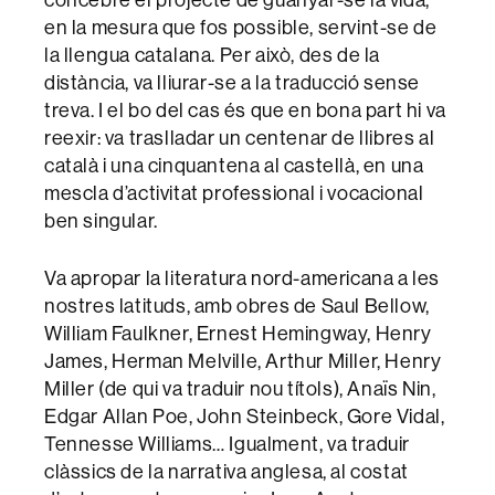
en la mesura que fos possible, servint-se de
la llengua catalana. Per això, des de la
distància, va lliurar-se a la traducció sense
treva. I el bo del cas és que en bona part hi va
reexir: va traslladar un centenar de llibres al
català i una cinquantena al castellà, en una
mescla d’activitat professional i vocacional
ben singular.
Va apropar la literatura nord-americana a les
nostres latituds, amb obres de Saul Bellow,
William Faulkner, Ernest Hemingway, Henry
James, Herman Melville, Arthur Miller, Henry
Miller (de qui va traduir nou títols), Anaïs Nin,
Edgar Allan Poe, John Steinbeck, Gore Vidal,
Tennesse Williams… Igualment, va traduir
clàssics de la narrativa anglesa, al costat