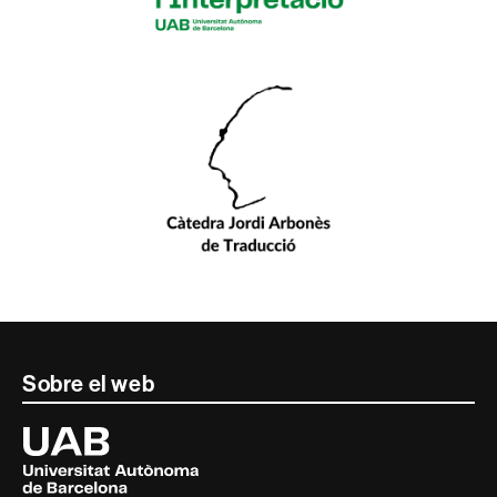
Contacte
Sobre el web
i
Universitat
Autònoma
informació
de
Barcelona