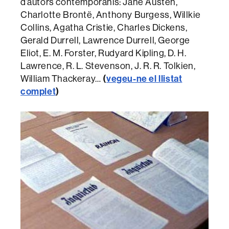
d’autors contemporanis: Jane Austen,
Charlotte Brontë, Anthony Burgess, Willkie
Collins, Agatha Cristie, Charles Dickens,
Gerald Durrell, Lawrence Durrell, George
Eliot, E. M. Forster, Rudyard Kipling, D. H.
Lawrence, R. L. Stevenson, J. R. R. Tolkien,
William Thackeray…
(
vegeu-ne el llistat
complet
)