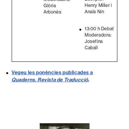
Henry Miller i
Glòria
Anaïs Nin
Arbonès
13:00 h Debat
Moderadora:
Josefina
Caball
Vegeu les ponències publicades a
Quaderns. Revista de Traducció
.