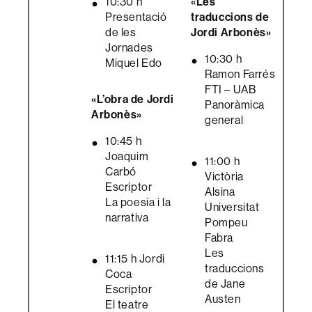
10:30 h
«Les
Presentació
traduccions de
de les
Jordi Arbonès»
Jornades
10:30 h
Miquel Edo
Ramon Farrés
FTI – UAB
«L’obra de Jordi
Panoràmica
Arbonès»
general
10:45 h
Joaquim
11:00 h
Carbó
Victòria
Escriptor
Alsina
La poesia i la
Universitat
narrativa
Pompeu
Fabra
Les
11:15 h Jordi
traduccions
Coca
de Jane
Escriptor
Austen
El teatre