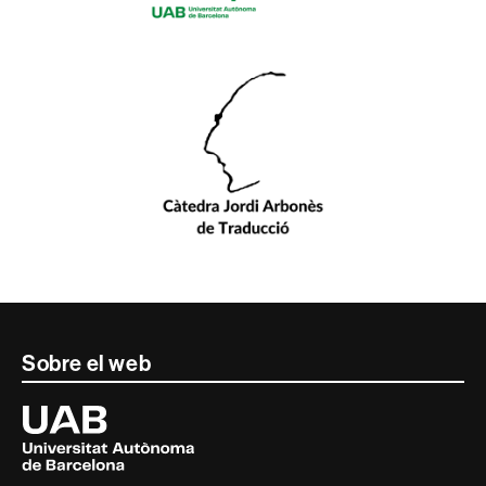
Contacte
Sobre el web
i
Universitat
Autònoma
informació
de
Barcelona
legal