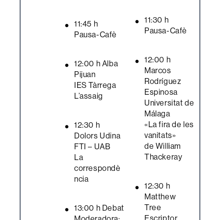
11:30 h
11:45 h
Pausa-Cafè
Pausa-Cafè
12:00 h
12:00 h Alba
Marcos
Pijuan
Rodríguez
IES Tàrrega
Espinosa
L’assaig
Universitat de
Málaga
«La fira de les
12:30 h
vanitats»
Dolors Udina
de William
FTI – UAB
Thackeray
La
correspondè
ncia
12:30 h
Matthew
Tree
13:00 h Debat
Escriptor
Moderadora: