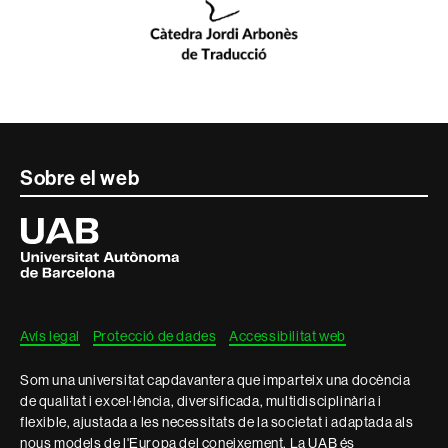
Contacte
Sobre el web
i
Universitat
Autònoma
informació
de
Barcelona
legal
Avís legal
Protecció de dades
Accessibilitat web
Som una universitat capdavantera que imparteix una docència
de qualitat i excel·lència, diversificada, multidisciplinària i
flexible, ajustada a les necessitats de la societat i adaptada als
nous models de l'Europa del coneixement. La UAB és