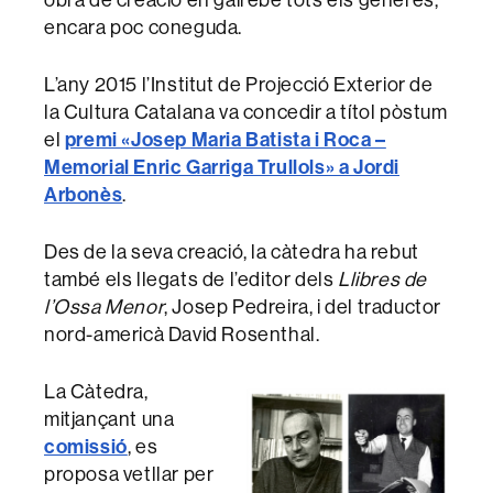
obra de creació en gairebé tots els gèneres,
encara poc coneguda.
L’any 2015 l’Institut de Projecció Exterior de
la Cultura Catalana va concedir a títol pòstum
premi «Josep Maria Batista i Roca –
el
Memorial Enric Garriga Trullols» a Jordi
Arbonès
.
Des de la seva creació, la càtedra ha rebut
també els llegats de l’editor dels
Llibres de
l’Ossa Menor
, Josep Pedreira, i del traductor
nord-americà David Rosenthal.
La Càtedra,
mitjançant una
comissió
, es
proposa vetllar per