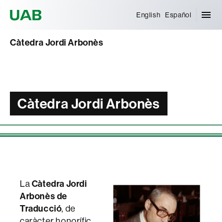
Universitat Autònoma de Barcelona
English
Español
Càtedra Jordi Arbonès
Càtedra Jordi Arbonès
Càtedra Jordi
La
Arbonès
de
Traducció
, de
caràcter honorífic,