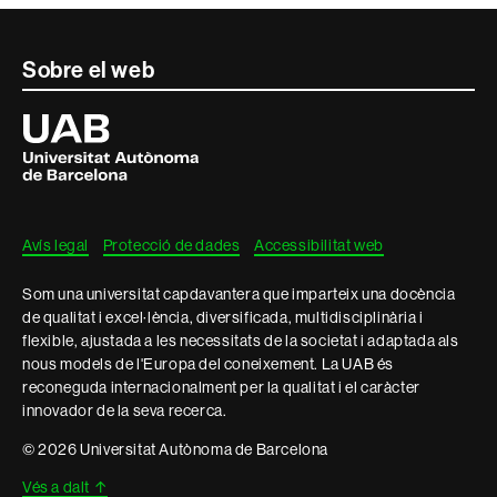
Contacte
Sobre el web
i
Universitat
Autònoma
informació
de
Barcelona
legal
Avís legal
Protecció de dades
Accessibilitat web
Som una universitat capdavantera que imparteix una docència
de qualitat i excel·lència, diversificada, multidisciplinària i
flexible, ajustada a les necessitats de la societat i adaptada als
nous models de l'Europa del coneixement. La UAB és
reconeguda internacionalment per la qualitat i el caràcter
innovador de la seva recerca.
© 2026 Universitat Autònoma de Barcelona
Vés a dalt
↑