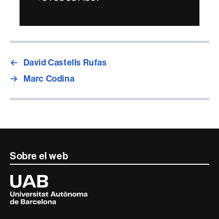
←
David Castells Rufas
→
Marc Codina
Contacte
Sobre el web
i
Universitat
Autònoma
informació
de
Barcelona
legal