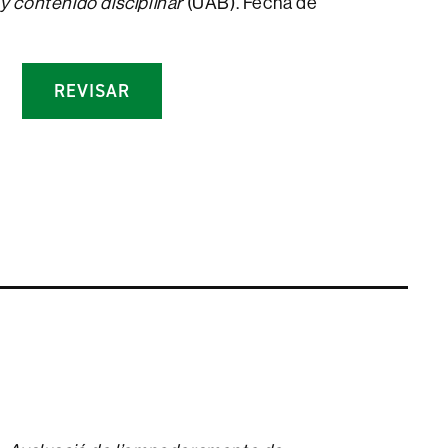
y contenido disciplinar
(UAB). Fecha de
REVISAR